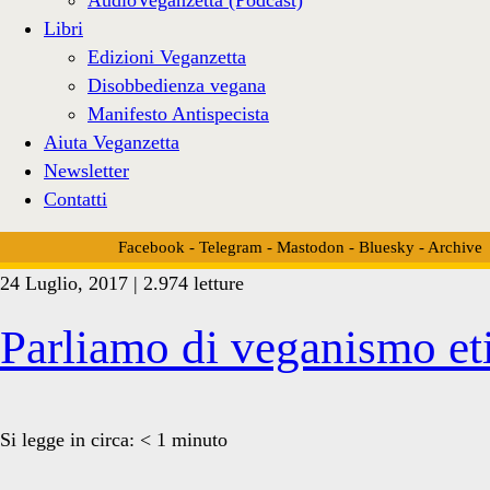
Libri
Edizioni Veganzetta
Disobbedienza vegana
Manifesto Antispecista
Aiuta Veganzetta
Newsletter
Contatti
Facebook
-
Telegram
-
Mastodon
-
Bluesky
-
Archive
24 Luglio, 2017 | 2.974 letture
Tag:
Parliamo di veganismo et
<span>festa
Si legge in circa:
< 1
minuto