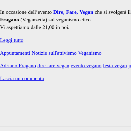
vegan</span>
In occasione dell’evento
Dire, Fare, Vegan
che si svolgerà il
Fragano
(Veganzetta) sul veganismo etico.
Vi aspettiamo dalle 21,00 in poi.
Parliamo
Leggi tutto
di
Appuntamenti
Notizie sull'attivismo
Veganismo
veganismo
etico
Adriano Fragano
dire fare vegan
evento vegano
festa vegan
j
a
Jesolo
Lascia un commento
(VE)
Primary
Sidebar