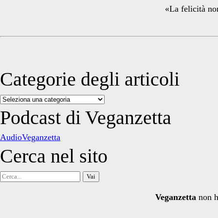
«La felicità no
Categorie degli articoli
Categorie
degli
Podcast di Veganzetta
articoli
AudioVeganzetta
Cerca nel sito
Cerca
per:
Veganzetta
non h