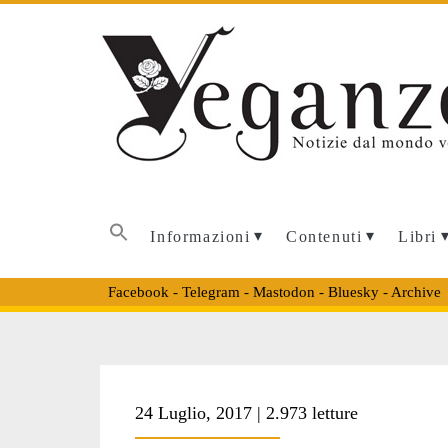
Informazioni
Contenuti
Libri
Facebook
-
Telegram
-
Mastodon
-
Bluesky
-
Archive
24 Luglio, 2017 | 2.973 letture