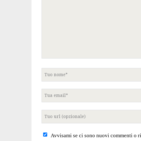
commento
Tuo
nome
Tua
email
Tuo
sito
internet
Avvisami se ci sono nuovi commenti o r