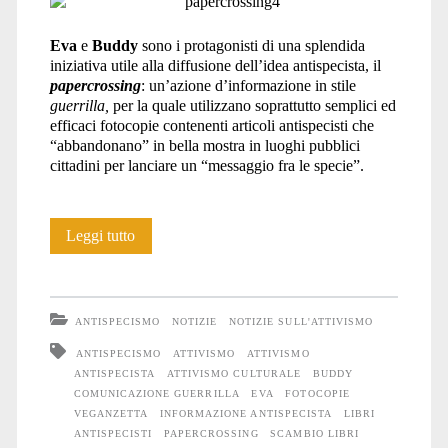
Eva
e
Buddy
sono i protagonisti di una splendida
iniziativa utile alla diffusione dell’idea antispecista, il
papercrossing
: un’azione d’informazione in stile
guerrilla,
per la quale utilizzano soprattutto semplici ed
efficaci fotocopie contenenti articoli antispecisti che
“abbandonano” in bella mostra in luoghi pubblici
cittadini per lanciare un “messaggio fra le specie”.
Da
Leggi tutto
Animale
ad
ANTISPECISMO
NOTIZIE
NOTIZIE SULL'ATTIVISMO
Animale:
ANTISPECISMO
ATTIVISMO
ATTIVISMO
ANTISPECISTA
ATTIVISMO CULTURALE
BUDDY
Papercrossing
COMUNICAZIONE GUERRILLA
EVA
FOTOCOPIE
VEGANZETTA
INFORMAZIONE ANTISPECISTA
LIBRI
ANTISPECISTI
PAPERCROSSING
SCAMBIO LIBRI