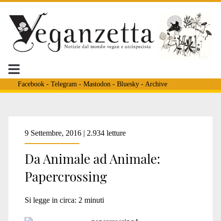
Facebook
-
Telegram
-
Mastodon
-
Bluesky
-
Archive
Tag:
9 Settembre, 2016 | 2.934 letture
Da Animale ad Animale:
<span>eva</span>
Papercrossing
Si legge in circa:
2
minuti