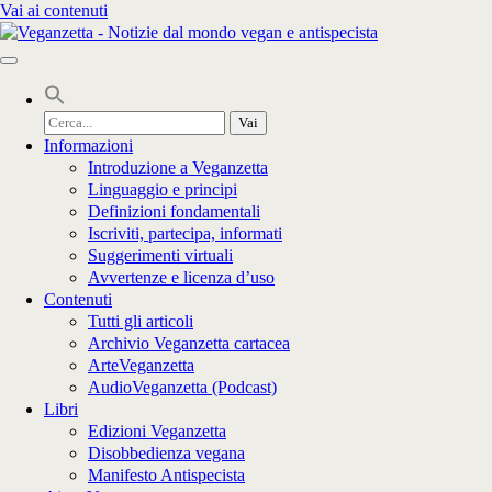
Vai ai contenuti
Cerca
per:
Informazioni
Introduzione a Veganzetta
Linguaggio e principi
Definizioni fondamentali
Iscriviti, partecipa, informati
Suggerimenti virtuali
Avvertenze e licenza d’uso
Contenuti
Tutti gli articoli
Archivio Veganzetta cartacea
ArteVeganzetta
AudioVeganzetta (Podcast)
Libri
Edizioni Veganzetta
Disobbedienza vegana
Manifesto Antispecista