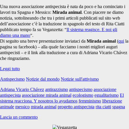
Una nuova associazione antispecista è nata da poco e ha cominciato i
lavori tra Spagna e Messico:
Mirada animal
. Con piacere ne diamo
notizia, sottolineando che tra i primi articoli pubblicati sul sito web
dell’associazione c’è la traduzione in spagnolo del testo di Rita Ciatti
pubblicato tempo fa su Veganzetta: “
Il sistema reagisce. E noi gli
diamo una mano
“.
Di seguito una breve presentazione inviataci da
Mirada animal
(
qui
la
pagina su facebook) – alla quale facciamo i nostri migliori auguri
antispecisti – e il link alla traduzione a cura di Adriana Vicario Chávez
che ringraziamo.
Mirada
Leggi tutto
animal:
Antispecismo
Notizie dal mondo
Notizie sull'attivismo
progetto
antispecista
Adriana Vicario Chávez
antirazzismo
antispecismo
associazione
ispano-
antispecista
associazione mirada animal
ecologismo
egualitarismo
El
messicano
sistema reacciona. Y nosotros lo ayudamos
femminismo
liberazione
animale
messico
mirada animal
progetto antispecista
rita ciatti
spagna
Lascia un commento