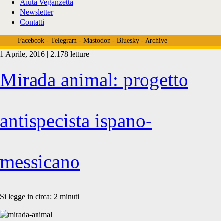
Aiuta Veganzetta
Newsletter
Contatti
Facebook
-
Telegram
-
Mastodon
-
Bluesky
-
Archive
1 Aprile, 2016 | 2.178 letture
Tag:
Mirada animal: progetto
<span>egualitarismo</span
antispecista ispano-
messicano
Si legge in circa:
2
minuti