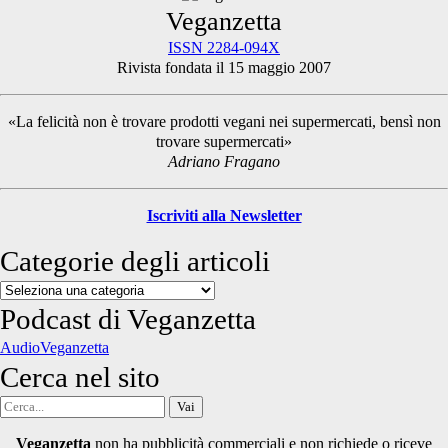
Primary
Veganzetta
ISSN 2284-094X
Rivista fondata il 15 maggio 2007
Sidebar
«La felicità non è trovare prodotti vegani nei supermercati, bensì non
trovare supermercati»
Adriano Fragano
Iscriviti alla Newsletter
Categorie degli articoli
Categorie
degli
Podcast di Veganzetta
articoli
AudioVeganzetta
Cerca nel sito
Cerca
per:
Veganzetta
non ha pubblicità commerciali e non richiede o riceve