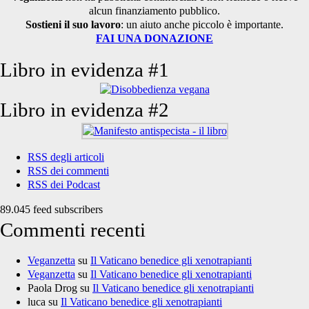
alcun finanziamento pubblico.
Sostieni il suo lavoro
: un aiuto anche piccolo è importante.
FAI UNA DONAZIONE
Libro in evidenza #1
Libro in evidenza #2
RSS degli articoli
RSS dei commenti
RSS dei Podcast
89.045 feed subscribers
Commenti recenti
Veganzetta
su
Il Vaticano benedice gli xenotrapianti
Veganzetta
su
Il Vaticano benedice gli xenotrapianti
Paola Drog
su
Il Vaticano benedice gli xenotrapianti
luca
su
Il Vaticano benedice gli xenotrapianti