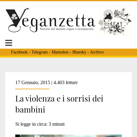
Facebook
-
Telegram
-
Mastodon
-
Bluesky
-
Archive
Tag:
17 Gennaio, 2015 | 4.403 letture
La violenza e i sorrisi dei
<span>educazione
bambini
alla
Si legge in circa:
3
minuti