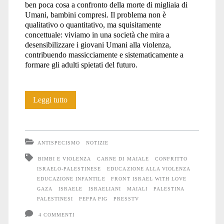
ben poca cosa a confronto della morte di migliaia di
Umani, bambini compresi. Il problema non è
qualitativo o quantitativo, ma squisitamente
concettuale: viviamo in una società che mira a
desensibilizzare i giovani Umani alla violenza,
contribuendo massicciamente e sistematicamente a
formare gli adulti spietati del futuro.
La
Leggi tutto
violenza
e
ANTISPECISMO
NOTIZIE
i
BIMBI E VIOLENZA
CARNE DI MAIALE
CONFRITTO
ISRAELO-PALESTINESE
EDUCAZIONE ALLA VIOLENZA
sorrisi
EDUCAZIONE INFANTILE
FRONT ISRAEL WITH LOVE
dei
GAZA
ISRAELE
ISRAELIANI
MAIALI
PALESTINA
PALESTINESI
PEPPA PIG
PRESSTV
bambini
4 COMMENTI