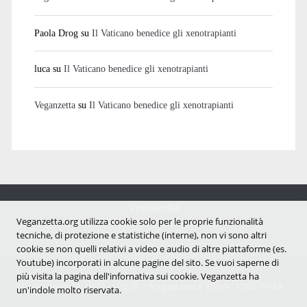
Paola Drog
su
Il Vaticano benedice gli xenotrapianti
luca
su
Il Vaticano benedice gli xenotrapianti
Veganzetta
su
Il Vaticano benedice gli xenotrapianti
Veganzetta
Veganzetta.org utilizza cookie solo per le proprie funzionalità
Notizie dal mondo vegan e antispecista
tecniche, di protezione e statistiche (interne), non vi sono altri
cookie se non quelli relativi a video e audio di altre piattaforme (es.
Youtube) incorporati in alcune pagine del sito. Se vuoi saperne di
più visita la pagina dell'infornativa sui cookie. Veganzetta ha
Copyright © 2007 - 2026 |
Veganzetta
ISSN 2284-094X
un'indole molto riservata.