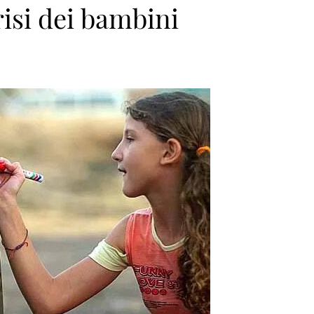
risi dei bambini
n>