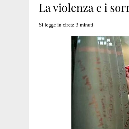
La violenza e i sor
israelo-
Si legge in circa:
3
minuti
palestinese</spa