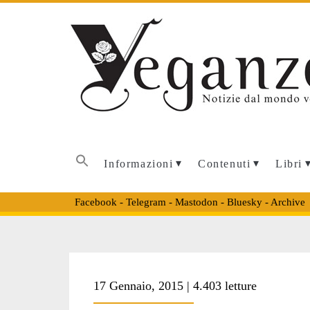
Informazioni
Contenuti
Libri
Facebook
-
Telegram
-
Mastodon
-
Bluesky
-
Archive
Tag:
17 Gennaio, 2015 | 4.403 letture
<span>confritto