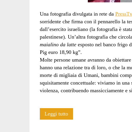
Una fotografia divulgata in rete da
PressT
sorridente che firma con il pennarello la te
dall’esercito israeliano (la fotografia è stat
palestinese). Un’altra fotografia che circol
maialino da latte
esposto nel banco frigo di
Pig euro 18,90 kg”.
Molte persone umane avranno da obiettare c
hanno una relazione tra di loro, o che la m
morte di migliaia di Umani, bambini compre
squisitamente concettuale: viviamo in una 
violenza, contribuendo massicciamente e sis
La
Leggi tutto
violenza