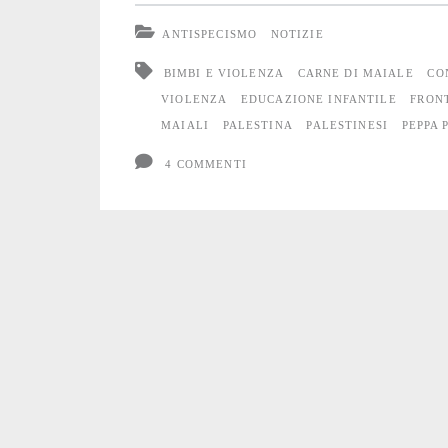
e
ANTISPECISMO
NOTIZIE
i
BIMBI E VIOLENZA
CARNE DI MAIALE
CO
sorrisi
VIOLENZA
EDUCAZIONE INFANTILE
FRON
MAIALI
PALESTINA
PALESTINESI
PEPPA 
dei
4 COMMENTI
bambini