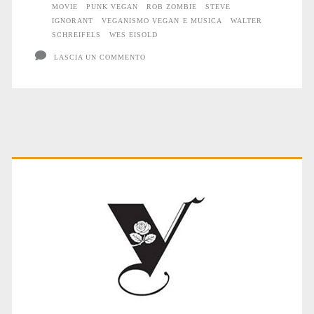
MOVIE
PUNK VEGAN
ROB ZOMBIE
STEVE
IGNORANT
VEGANISMO VEGAN E MUSICA
WALTER
SCHREIFELS
WES EISOLD
LASCIA UN COMMENTO
Primary
Sidebar