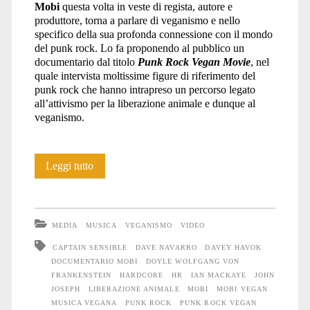
Mobi
questa volta in veste di regista, autore e
produttore, torna a parlare di veganismo e nello
von
specifico della sua profonda connessione con il mondo
del punk rock. Lo fa proponendo al pubblico un
documentario dal titolo
Punk Rock Vegan Movie
, nel
quale intervista moltissime figure di riferimento del
Frankenstein</span>
punk rock che hanno intrapreso un percorso legato
all’attivismo per la liberazione animale e dunque al
veganismo.
Punk
Leggi tutto
Rock
Vegan
MEDIA
MUSICA
VEGANISMO
VIDEO
Movie
CAPTAIN SENSIBLE
DAVE NAVARRO
DAVEY HAVOK
DOCUMENTARIO MOBI
DOYLE WOLFGANG VON
FRANKENSTEIN
HARDCORE
HR
IAN MACKAYE
JOHN
JOSEPH
LIBERAZIONE ANIMALE
MOBI
MOBI VEGAN
MUSICA VEGANA
PUNK ROCK
PUNK ROCK VEGAN