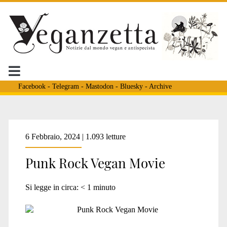
Facebook
-
Telegram
-
Mastodon
-
Bluesky
-
Archive
Tag:
6 Febbraio, 2024 | 1.093 letture
Punk Rock Vegan Movie
<span>Doyle
Si legge in circa:
< 1
minuto
Wolfgang