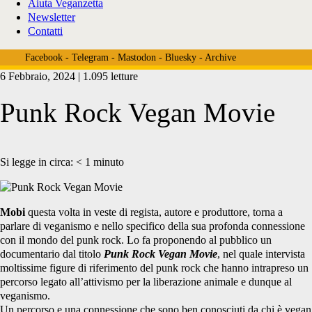
Aiuta Veganzetta
Newsletter
Contatti
Facebook
-
Telegram
-
Mastodon
-
Bluesky
-
Archive
6 Febbraio, 2024 | 1.095 letture
Punk Rock Vegan Movie
Si legge in circa:
< 1
minuto
Mobi
questa volta in veste di regista, autore e produttore, torna a
parlare di veganismo e nello specifico della sua profonda connessione
con il mondo del punk rock. Lo fa proponendo al pubblico un
documentario dal titolo
Punk Rock Vegan Movie
, nel quale intervista
moltissime figure di riferimento del punk rock che hanno intrapreso un
percorso legato all’attivismo per la liberazione animale e dunque al
veganismo.
Un percorso e una connessione che sono ben conosciuti da chi è vegan