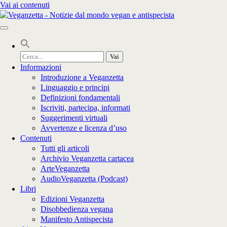
Vai ai contenuti
Cerca
per:
Informazioni
Introduzione a Veganzetta
Linguaggio e principi
Definizioni fondamentali
Iscriviti, partecipa, informati
Suggerimenti virtuali
Avvertenze e licenza d’uso
Contenuti
Tutti gli articoli
Archivio Veganzetta cartacea
ArteVeganzetta
AudioVeganzetta (Podcast)
Libri
Edizioni Veganzetta
Disobbedienza vegana
Manifesto Antispecista