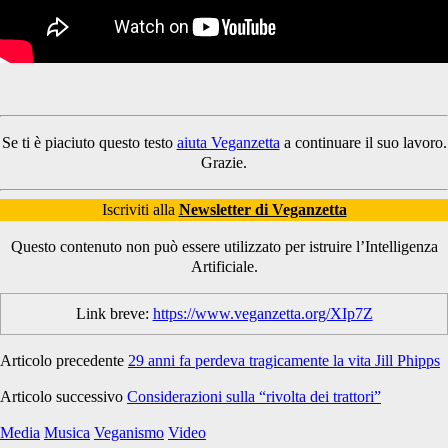
Se ti è piaciuto questo testo
aiuta Veganzetta
a continuare il suo lavoro.
Grazie.
Iscriviti alla
Newsletter di Veganzetta
Questo contenuto non può essere utilizzato per istruire l’Intelligenza
Artificiale.
Link breve:
https://www.veganzetta.org/XIp7Z
Articolo precedente
29 anni fa perdeva tragicamente la vita Jill Phipps
Articolo successivo
Considerazioni sulla “rivolta dei trattori”
Media
Musica
Veganismo
Video