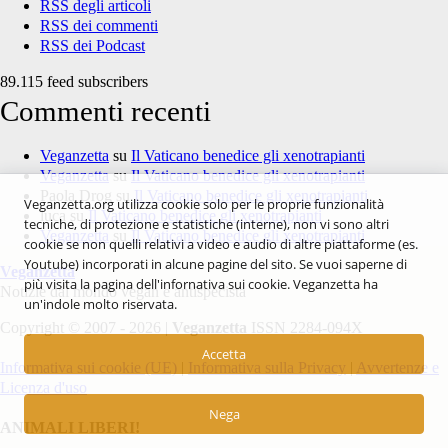
RSS degli articoli
RSS dei commenti
RSS dei Podcast
89.115 feed subscribers
Commenti recenti
Veganzetta
su
Il Vaticano benedice gli xenotrapianti
Veganzetta
su
Il Vaticano benedice gli xenotrapianti
Paola Drog
su
Il Vaticano benedice gli xenotrapianti
Veganzetta.org utilizza cookie solo per le proprie funzionalità
luca
su
Il Vaticano benedice gli xenotrapianti
tecniche, di protezione e statistiche (interne), non vi sono altri
Veganzetta
su
Il Vaticano benedice gli xenotrapianti
cookie se non quelli relativi a video e audio di altre piattaforme (es.
Youtube) incorporati in alcune pagine del sito. Se vuoi saperne di
Veganzetta
più visita la pagina dell'infornativa sui cookie. Veganzetta ha
Notizie dal mondo vegan e antispecista
un'indole molto riservata.
Copyright © 2007 - 2026 |
Veganzetta
ISSN 2284-094X
Accetta
Informativa sui cookie (UE)
|
Informativa sulla Privacy
|
Avvertenze e
Licenza d'uso
Nega
ANIMALI LIBERI!