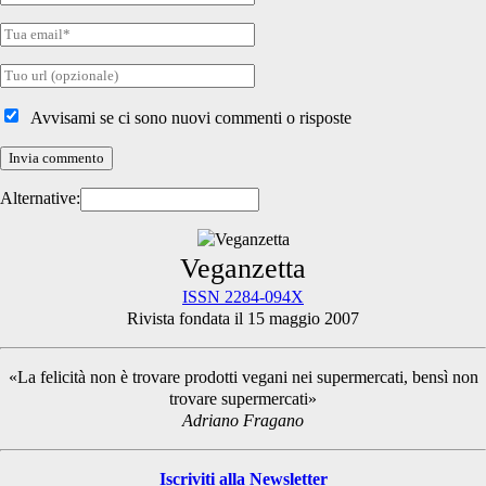
nome
Tua
email
Tuo
sito
internet
Avvisami se ci sono nuovi commenti o risposte
Alternative:
Primary
Veganzetta
ISSN 2284-094X
Rivista fondata il 15 maggio 2007
Sidebar
«La felicità non è trovare prodotti vegani nei supermercati, bensì non
trovare supermercati»
Adriano Fragano
Iscriviti alla Newsletter