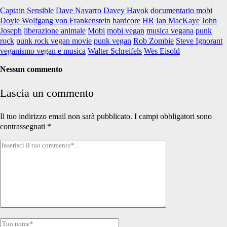
Captain Sensible
Dave Navarro
Davey Havok
documentario mobi
Doyle Wolfgang von Frankenstein
hardcore
HR
Ian MacKaye
John
Joseph
liberazione animale
Mobi
mobi vegan
musica vegana
punk
rock
punk rock vegan movie
punk vegan
Rob Zombie
Steve Ignorant
veganismo vegan e musica
Walter Schreifels
Wes Eisold
Nessun commento
Lascia un commento
Il tuo indirizzo email non sarà pubblicato.
I campi obbligatori sono
contrassegnati
*
Tuo
commento
Tuo