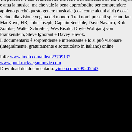
e ama la musica, ma che vale la pena approfondire per comprendere
appieno perché questo genere musicale (così come alcuni altri) è così
vicino alla visione vegana del mondo. Tra i nomi presenti spiccano Ian
MacKaye, HR, John Joseph, Captain Sensible, Dave Navarro, Rob
Zombie, Walter Schreifels, Wes Eisold, Doyle Wolfgang von
Frankenstein, Steve Ignorant e Davey Havok.
Il documentario è sorprendente e interessante e lo si può visionare
(integralmente, gratuitamente e sottotitolato in italiano) online.
Info:
www.imdb.com/title/tt23709132
www.punkrockveganmovie.com
Download del documentario:
vimeo.com/799205543