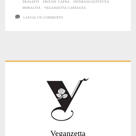
TRASATTI
FRITJOF CAPRA
INTERSOGGETTIVITÀ
MORALITÀ
VEGANZETTA CARTACEA
LASCIA UN COMMENTO
Primary
Sidebar
Veganzetta