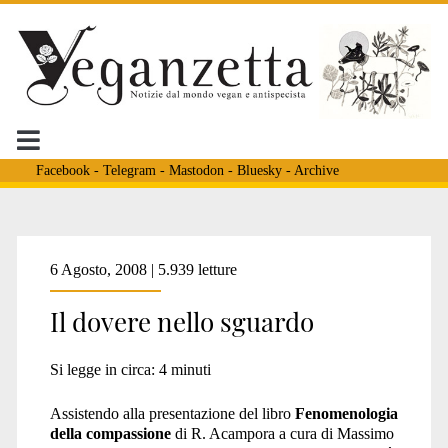
Facebook
-
Telegram
-
Mastodon
-
Bluesky
-
Archive
Tag:
6 Agosto, 2008 | 5.939 letture
Il dovere nello sguardo
<span>dovere</span>
Si legge in circa:
4
minuti
Assistendo alla presentazione del libro
Fenomenologia
della compassione
di R. Acampora a cura di Massimo