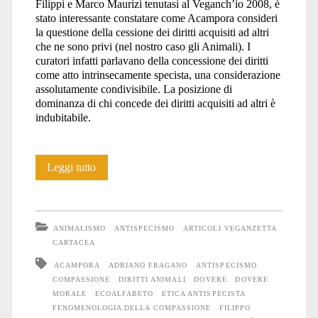
Filippi e Marco Maurizi tenutasi al Veganch’io 2008, è
stato interessante constatare come Acampora consideri
la questione della cessione dei diritti acquisiti ad altri
che ne sono privi (nel nostro caso gli Animali). I
curatori infatti parlavano della concessione dei diritti
come atto intrinsecamente specista, una considerazione
assolutamente condivisibile. La posizione di
dominanza di chi concede dei diritti acquisiti ad altri è
indubitabile.
Il
Leggi tutto
dovere
nello
ANIMALISMO
ANTISPECISMO
ARTICOLI VEGANZETTA
sguardo
CARTACEA
ACAMPORA
ADRIANO FRAGANO
ANTISPECISMO
COMPASSIONE
DIRITTI ANIMALI
DOVERE
DOVERE
MORALE
ECOALFABETO
ETICA ANTISPECISTA
FENOMENOLOGIA DELLA COMPASSIONE
FILIPPO