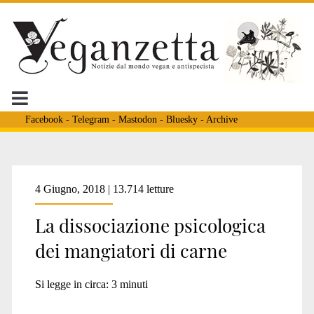
Facebook
-
Telegram
-
Mastodon
-
Bluesky
-
Archive
Tag:
4 Giugno, 2018 | 13.714 letture
La dissociazione psicologica
<span>crudeltà
dei mangiatori di carne
verso
Si legge in circa:
3
minuti