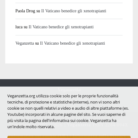
Paola Drog
su
Il Vaticano benedice gli xenotrapianti
luca
su
Il Vaticano benedice gli xenotrapianti
Veganzetta
su
Il Vaticano benedice gli xenotrapianti
Veganzetta
Notizie dal mondo vegan e antispecista
Veganzetta.org utilizza cookie solo per le proprie funzionalità
tecniche, di protezione e statistiche (interne), non vi sono altri
cookie se non quelli relativi a video e audio di altre piattaforme (es.
Youtube) incorporati in alcune pagine del sito. Se vuoi saperne di
più visita la pagina dell'infornativa sui cookie. Veganzetta ha
Copyright © 2007 - 2026 |
Veganzetta
ISSN 2284-094X
un'indole molto riservata.
Informativa sui cookie (UE)
|
Informativa sulla Privacy
|