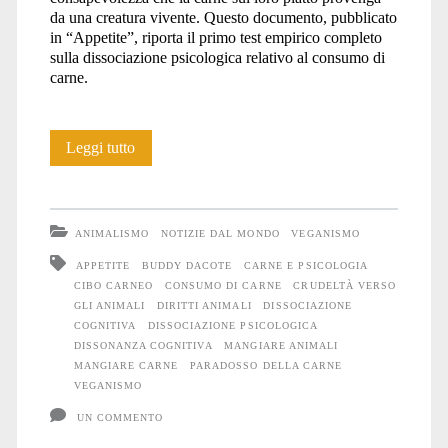
da una creatura vivente. Questo documento, pubblicato
in “Appetite”, riporta il primo test empirico completo
sulla dissociazione psicologica relativo al consumo di
carne.
La
Leggi tutto
dissociazione
psicologica
ANIMALISMO
NOTIZIE DAL MONDO
VEGANISMO
dei
APPETITE
BUDDY DACOTE
CARNE E PSICOLOGIA
CIBO CARNEO
CONSUMO DI CARNE
CRUDELTÀ VERSO
mangiatori
GLI ANIMALI
DIRITTI ANIMALI
DISSOCIAZIONE
di
COGNITIVA
DISSOCIAZIONE PSICOLOGICA
DISSONANZA COGNITIVA
MANGIARE ANIMALI
carne
MANGIARE CARNE
PARADOSSO DELLA CARNE
VEGANISMO
UN COMMENTO