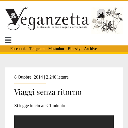
Facebook
-
Telegram
-
Mastodon
-
Bluesky
-
Archive
Tag:
8 Ottobre, 2014 | 2.240 letture
Viaggi senza ritorno
<span>commercio
Si legge in circa:
< 1
minuto
cavalli</span>