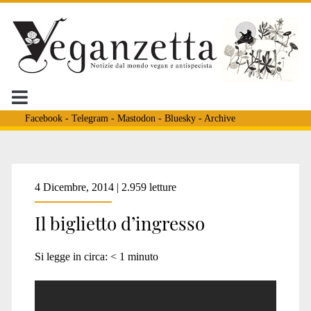
Facebook
-
Telegram
-
Mastodon
-
Bluesky
-
Archive
Tag:
4 Dicembre, 2014 | 2.959 letture
Il biglietto d’ingresso
<span>Ciro
Si legge in circa:
< 1
minuto
De