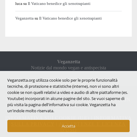
luca
su
Il Vaticano benedice gli xenotrapianti
Veganzetta
su
Il Vaticano benedice gli xenotrapianti
Veganzetta
Notizie dal mondo vegan e antispecista
Veganzetta.org utilizza cookie solo per le proprie funzionalità
tecniche, di protezione e statistiche (interne), non vi sono altri
cookie se non quelli relativi a video e audio di altre piattaforme (es.
Youtube) incorporati in alcune pagine del sito. Se vuoi saperne di
COPYRIGHT © 2007 - 2026 |
VEGANZETTA
ISSN
più visita la pagina dell'infornativa sui cookie. Veganzetta ha
2284-094X
un'indole molto riservata.
INFORMATIVA SUI COOKIE (UE)
|
INFORMATIVA
SULLA PRIVACY
|
AVVERTENZE E LICENZA
Accetta
D'USO