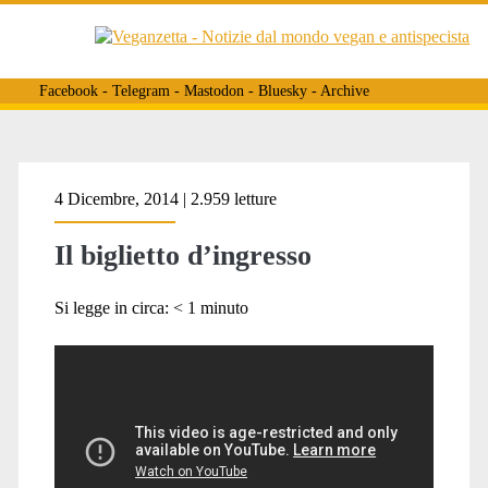
Facebook
-
Telegram
-
Mastodon
-
Bluesky
-
Archive
Tag:
4 Dicembre, 2014 | 2.959 letture
Il biglietto d’ingresso
<span>Bianca
Si legge in circa:
< 1
minuto
Neri</span>