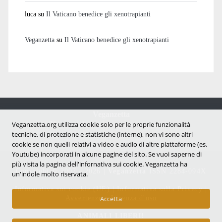
luca
su
Il Vaticano benedice gli xenotrapianti
Veganzetta
su
Il Vaticano benedice gli xenotrapianti
Veganzetta
Notizie dal mondo vegan e antispecista
Veganzetta.org utilizza cookie solo per le proprie funzionalità
tecniche, di protezione e statistiche (interne), non vi sono altri
cookie se non quelli relativi a video e audio di altre piattaforme (es.
Youtube) incorporati in alcune pagine del sito. Se vuoi saperne di
più visita la pagina dell'infornativa sui cookie. Veganzetta ha
Copyright © 2007 - 2026 |
Veganzetta
ISSN 2284-094X
un'indole molto riservata.
Informativa sui cookie (UE)
|
Informativa sulla Privacy
|
Avvertenze e Licenza d'uso
Accetta
ANIMALI LIBERI!