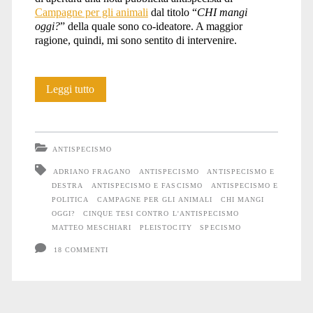
Campagne per gli animali
dal titolo “
CHI mangi
oggi?
” della quale sono co-ideatore. A maggior
ragione, quindi, mi sono sentito di intervenire.
Cinque
Leggi tutto
tesi
(sbagliate)
ANTISPECISMO
contro
ADRIANO FRAGANO
ANTISPECISMO
ANTISPECISMO E
DESTRA
ANTISPECISMO E FASCISMO
ANTISPECISMO E
l’antispecismo
POLITICA
CAMPAGNE PER GLI ANIMALI
CHI MANGI
OGGI?
CINQUE TESI CONTRO L'ANTISPECISMO
MATTEO MESCHIARI
PLEISTOCITY
SPECISMO
18 COMMENTI