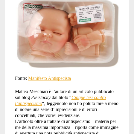
CONTRO
L’ANTISPECISMO</span
Fonte:
Manifesto Antispecista
Matteo Meschiari è l’autore di un articolo pubblicato
sul blog
Pleistocity
dal titolo “
Cinque tesi contro
l’antispecismo
“, leggendolo non ho potuto fare a meno
di notare una serie d’imprecisioni e di errori
concettuali, che vorrei evidenziare.
L’articolo oltre a trattare di antispecismo – materia per
me della massima importanza – riporta come immagine
di apertura una nota pubblicità antispecista di