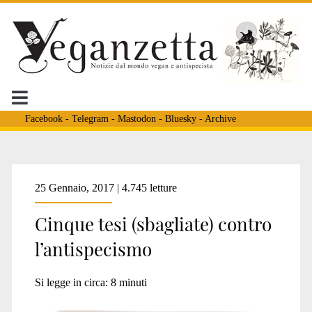
Facebook
-
Telegram
-
Mastodon
-
Bluesky
-
Archive
Tag:
25 Gennaio, 2017 | 4.745 letture
Cinque tesi (sbagliate) contro
<span>CINQUE
l’antispecismo
TESI
Si legge in circa:
8
minuti