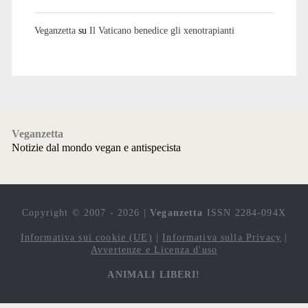
Veganzetta
su
Il Vaticano benedice gli xenotrapianti
Veganzetta
Notizie dal mondo vegan e antispecista
Copyright © 2007 - 2026 |
Veganzetta
ISSN 2284-094X
Informativa sui cookie (UE)
|
Informativa sulla Privacy
|
Avvertenze e Licenza d'uso
ANIMALI LIBERI!