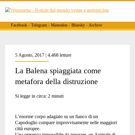
Facebook
-
Telegram
-
Mastodon
-
Bluesky
-
Archive
Tag:
5 Agosto, 2017 | 4.468 letture
La Balena spiaggiata come
<span>capodoglio
metafora della distruzione
spiaggiato</span>
Si legge in circa:
2
minuti
L’enorme corpo adagiato su un fianco di un
Capodoglio compare improvvisamente nelle maggiori
città europee.
Una presenza impossibile da ignorare, un Animale di