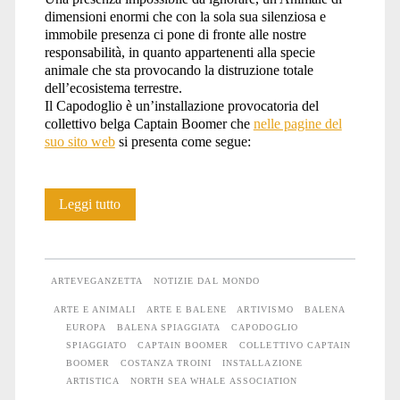
dimensioni enormi che con la sola sua silenziosa e
immobile presenza ci pone di fronte alle nostre
responsabilità, in quanto appartenenti alla specie
animale che sta provocando la distruzione totale
dell’ecosistema terrestre.
Il Capodoglio è un’installazione provocatoria del
collettivo belga Captain Boomer che
nelle pagine del
suo sito web
si presenta come segue:
La
Leggi tutto
Balena
spiaggiata
ARTEVEGANZETTA
NOTIZIE DAL MONDO
come
ARTE E ANIMALI
ARTE E BALENE
ARTIVISMO
BALENA
EUROPA
BALENA SPIAGGIATA
CAPODOGLIO
metafora
SPIAGGIATO
CAPTAIN BOOMER
COLLETTIVO CAPTAIN
della
BOOMER
COSTANZA TROINI
INSTALLAZIONE
ARTISTICA
NORTH SEA WHALE ASSOCIATION
distruzione