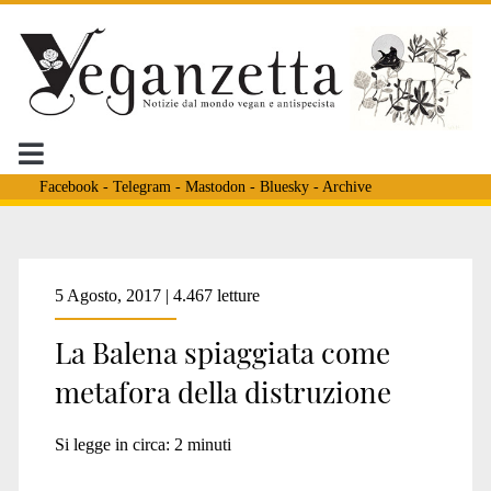
Facebook
-
Telegram
-
Mastodon
-
Bluesky
-
Archive
Tag:
5 Agosto, 2017 | 4.467 letture
La Balena spiaggiata come
<span>balena
metafora della distruzione
europa</span>
Si legge in circa:
2
minuti