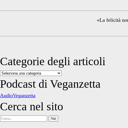
Sidebar
«La felicità no
Categorie degli articoli
Categorie
degli
Podcast di Veganzetta
articoli
AudioVeganzetta
Cerca nel sito
Cerca
per: