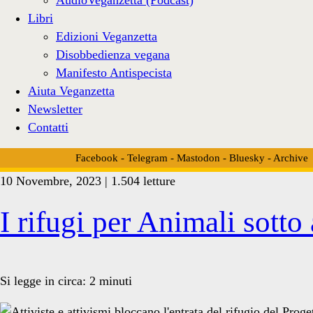
Libri
Edizioni Veganzetta
Disobbedienza vegana
Manifesto Antispecista
Aiuta Veganzetta
Newsletter
Contatti
Facebook
-
Telegram
-
Mastodon
-
Bluesky
-
Archive
10 Novembre, 2023 | 1.504 letture
Tag:
I rifugi per Animali sotto
<span>attacco
Si legge in circa:
2
minuti