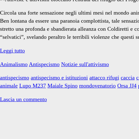
rifugi</span>
Circola una forte sensazione negli ultimi mesi nel mondo ani
Ben lontana da essere una paranoia complottista, tale sensazi
stretto una profonda e sbandierata alleanza con Coldiretti e 
“selvatici”, svelando peraltro le terribili violenze che quest
I
Leggi tutto
rifugi
Animalismo
Antispecismo
Notizie sull'attivismo
per
Animali
antispecismo
antispecismo e istituzioni
attacco rifugi
caccia
c
sotto
animale
Lupo M237
Maiale Spino
mondovenatorio
Orsa JJ4
attacco
Lascia un commento
Primary