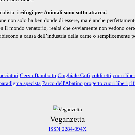
malista:
i rifugi per Animali sono sotto attacco!
one non solo ha ben donde di essere, ma è anche perfettamente
con il mondo venatorio, realtà che ovviamente non vedono certo
i subiscono a causa dell’industria della carne o semplicemente 
acciatori
Cervo Bambotto
Cinghiale Gufi
coldiretti
cuori liber
paradigma specista
Parco dell'Abatino
progetto cuori liberi
ri
Veganzetta
ISSN 2284-094X