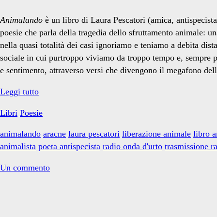
Animalando
è un libro di Laura Pescatori (amica, antispecis
poesie che parla della tragedia dello sfruttamento animale: un
nella quasi totalità dei casi ignoriamo e teniamo a debita di
sociale in cui purtroppo viviamo da troppo tempo e, sempre pu
e sentimento, attraverso versi che divengono il megafono della 
Libri:
Leggi tutto
Animalando
Libri
Poesie
animalando
aracne
laura pescatori
liberazione animale
libro 
animalista
poeta antispecista
radio onda d'urto
trasmissione ra
Un commento
Primary