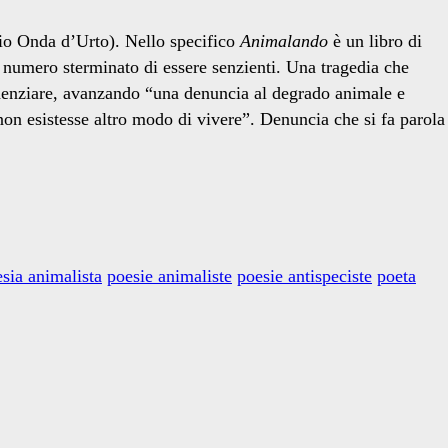
o Onda d’Urto). Nello specifico
Animalando
è un libro di
n numero sterminato di essere senzienti. Una tragedia che
videnziare, avanzando “una denuncia al degrado animale e
on esistesse altro modo di vivere”. Denuncia che si fa parola
sia animalista
poesie animaliste
poesie antispeciste
poeta