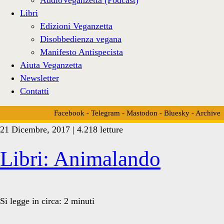
Libri
Edizioni Veganzetta
Disobbedienza vegana
Manifesto Antispecista
Aiuta Veganzetta
Newsletter
Contatti
Facebook
-
Telegram
-
Mastodon
-
Bluesky
-
Archive
21 Dicembre, 2017 | 4.218 letture
Tag:
Libri: Animalando
<span>aracne</span>
Si legge in circa:
2
minuti