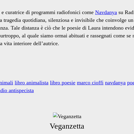
ta e curatrice di programmi radiofonici come
Navdanya
su Radi
a tragedia quotidiana, silenziosa e invisibile che coinvolge u
stanza. Tale distanza è ciò che le poesie di Laura intendono e
rtroppo, al quale siamo ormai abituati e rassegnati come se n
vita interiore dell’autrice.
animali
libro animalista
libro poesie
marco cioffi
navdanya
poe
dio antispecista
Veganzetta