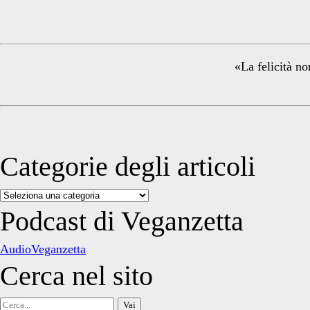
Sidebar
«La felicità no
Categorie degli articoli
Categorie
degli
Podcast di Veganzetta
articoli
AudioVeganzetta
Cerca nel sito
Cerca