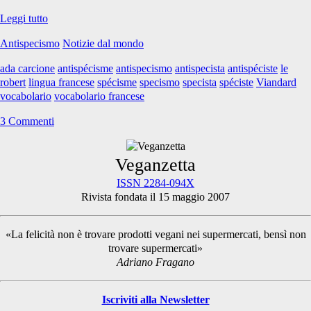
L’antispecismo
Leggi tutto
nei
Antispecismo
Notizie dal mondo
vocabolari
francesi
ada carcione
antispécisme
antispecismo
antispecista
antispéciste
le
robert
lingua francese
spécisme
specismo
specista
spéciste
Viandard
vocabolario
vocabolario francese
3 Commenti
Primary
Veganzetta
ISSN 2284-094X
Rivista fondata il 15 maggio 2007
Sidebar
«La felicità non è trovare prodotti vegani nei supermercati, bensì non
trovare supermercati»
Adriano Fragano
Iscriviti alla Newsletter