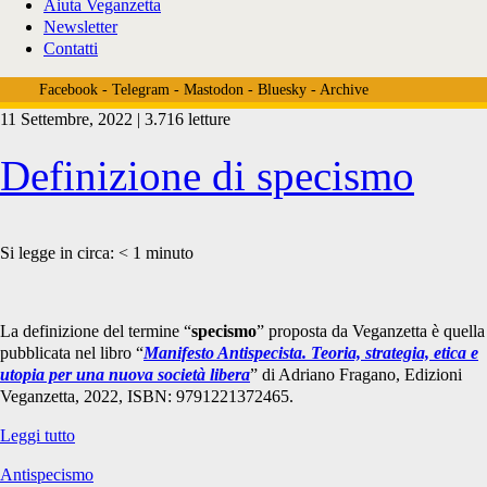
Aiuta Veganzetta
Newsletter
Contatti
Facebook
-
Telegram
-
Mastodon
-
Bluesky
-
Archive
11 Settembre, 2022 | 3.716 letture
Tag:
Definizione di specismo
<span>antispecista</span>
Si legge in circa:
< 1
minuto
La definizione del termine “
specismo
” proposta da Veganzetta è quella
pubblicata nel libro “
Manifesto Antispecista. Teoria, strategia, etica e
utopia per una nuova società libera
” di Adriano Fragano, Edizioni
Veganzetta, 2022, ISBN: 9791221372465.
Definizione
Leggi tutto
di
Antispecismo
specismo