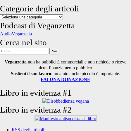
Categorie degli articoli
Categorie
degli
Podcast di Veganzetta
articoli
AudioVeganzetta
Cerca nel sito
Cerca
per:
Veganzetta
non ha pubblicità commerciali e non richiede o riceve
alcun finanziamento pubblico.
Sostieni il suo lavoro
: un aiuto anche piccolo è importante.
FAI UNA DONAZIONE
Libro in evidenza #1
Libro in evidenza #2
RSS degli articoli