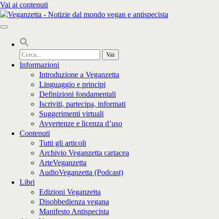
Vai ai contenuti
Cerca
per:
Informazioni
Introduzione a Veganzetta
Linguaggio e principi
Definizioni fondamentali
Iscriviti, partecipa, informati
Suggerimenti virtuali
Avvertenze e licenza d’uso
Contenuti
Tutti gli articoli
Archivio Veganzetta cartacea
ArteVeganzetta
AudioVeganzetta (Podcast)
Libri
Edizioni Veganzetta
Disobbedienza vegana
Manifesto Antispecista