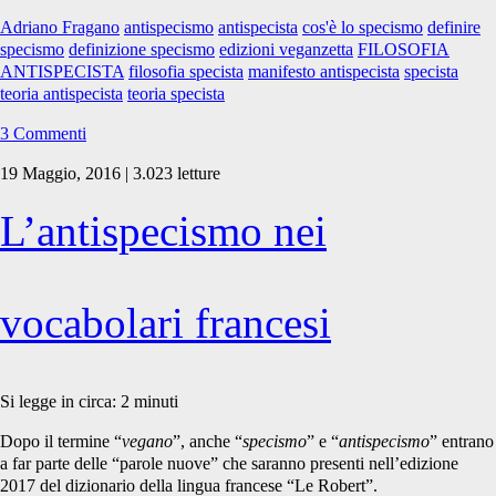
Adriano Fragano
antispecismo
antispecista
cos'è lo specismo
definire
specismo
definizione specismo
edizioni veganzetta
FILOSOFIA
ANTISPECISTA
filosofia specista
manifesto antispecista
specista
teoria antispecista
teoria specista
3 Commenti
19 Maggio, 2016 | 3.023 letture
L’antispecismo nei
vocabolari francesi
Si legge in circa:
2
minuti
Dopo il termine “
vegano
”, anche “
specismo
” e “
antispecismo
” entrano
a far parte delle “parole nuove” che saranno presenti nell’edizione
2017 del dizionario della lingua francese “Le Robert”.