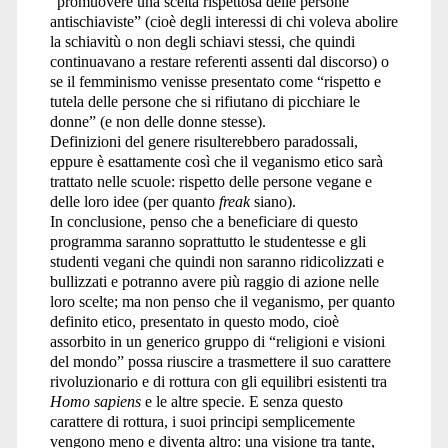
“promuovere una scelta rispettosa delle persone
antischiaviste” (cioè degli interessi di chi voleva abolire
la schiavitù o non degli schiavi stessi, che quindi
continuavano a restare referenti assenti dal discorso) o
se il femminismo venisse presentato come “rispetto e
tutela delle persone che si rifiutano di picchiare le
donne” (e non delle donne stesse).
Definizioni del genere risulterebbero paradossali,
eppure è esattamente così che il veganismo etico sarà
trattato nelle scuole: rispetto delle persone vegane e
delle loro idee (per quanto
freak
siano).
In conclusione, penso che a beneficiare di questo
programma saranno soprattutto le studentesse e gli
studenti vegani che quindi non saranno ridicolizzati e
bullizzati e potranno avere più raggio di azione nelle
loro scelte; ma non penso che il veganismo, per quanto
definito etico, presentato in questo modo, cioè
assorbito in un generico gruppo di “religioni e visioni
del mondo” possa riuscire a trasmettere il suo carattere
rivoluzionario e di rottura con gli equilibri esistenti tra
Homo sapiens
e le altre specie. E senza questo
carattere di rottura, i suoi principi semplicemente
vengono meno e diventa altro: una visione tra tante,