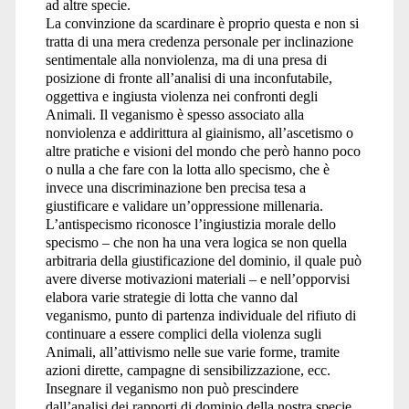
ad altre specie.
La convinzione da scardinare è proprio questa e non si
tratta di una mera credenza personale per inclinazione
sentimentale alla nonviolenza, ma di una presa di
posizione di fronte all’analisi di una inconfutabile,
oggettiva e ingiusta violenza nei confronti degli
Animali. Il veganismo è spesso associato alla
nonviolenza e addirittura al giainismo, all’ascetismo o
altre pratiche e visioni del mondo che però hanno poco
o nulla a che fare con la lotta allo specismo, che è
invece una discriminazione ben precisa tesa a
giustificare e validare un’oppressione millenaria.
L’antispecismo riconosce l’ingiustizia morale dello
specismo – che non ha una vera logica se non quella
arbitraria della giustificazione del dominio, il quale può
avere diverse motivazioni materiali – e nell’opporvisi
elabora varie strategie di lotta che vanno dal
veganismo, punto di partenza individuale del rifiuto di
continuare a essere complici della violenza sugli
Animali, all’attivismo nelle sue varie forme, tramite
azioni dirette, campagne di sensibilizzazione, ecc.
Insegnare il veganismo non può prescindere
dall’analisi dei rapporti di dominio della nostra specie