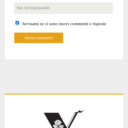
Tuo
sito
internet
Avvisami se ci sono nuovi commenti o risposte
A
l
t
e
r
n
a
t
Primary
i
v
e
:
Sidebar