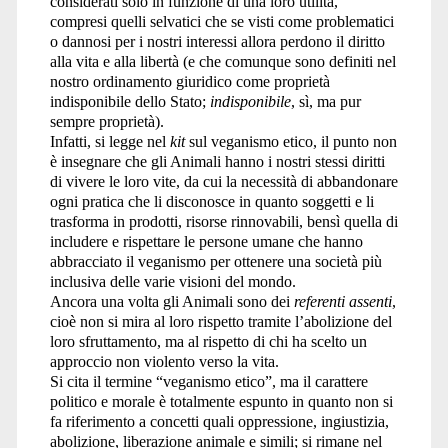
considerati solo in funzione di una loro utilità,
compresi quelli selvatici che se visti come problematici
o dannosi per i nostri interessi allora perdono il diritto
alla vita e alla libertà (e che comunque sono definiti nel
nostro ordinamento giuridico come proprietà
indisponibile dello Stato;
indisponibile
, sì, ma pur
sempre proprietà).
Infatti, si legge nel
kit
sul veganismo etico, il punto non
è insegnare che gli Animali hanno i nostri stessi diritti
di vivere le loro vite, da cui la necessità di abbandonare
ogni pratica che li disconosce in quanto soggetti e li
trasforma in prodotti, risorse rinnovabili, bensì quella di
includere e rispettare le persone umane che hanno
abbracciato il veganismo per ottenere una società più
inclusiva delle varie visioni del mondo.
Ancora una volta gli Animali sono dei
referenti assenti
,
cioè non si mira al loro rispetto tramite l’abolizione del
loro sfruttamento, ma al rispetto di chi ha scelto un
approccio non violento verso la vita.
Si cita il termine “veganismo etico”, ma il carattere
politico e morale è totalmente espunto in quanto non si
fa riferimento a concetti quali oppressione, ingiustizia,
abolizione, liberazione animale e simili; si rimane nel