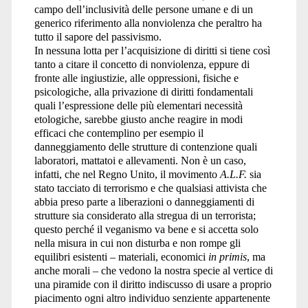
campo dell’inclusività delle persone umane e di un
generico riferimento alla nonviolenza che peraltro ha
tutto il sapore del passivismo.
In nessuna lotta per l’acquisizione di diritti si tiene così
tanto a citare il concetto di nonviolenza, eppure di
fronte alle ingiustizie, alle oppressioni, fisiche e
psicologiche, alla privazione di diritti fondamentali
quali l’espressione delle più elementari necessità
etologiche, sarebbe giusto anche reagire in modi
efficaci che contemplino per esempio il
danneggiamento delle strutture di contenzione quali
laboratori, mattatoi e allevamenti. Non è un caso,
infatti, che nel Regno Unito, il movimento
A.L.F.
sia
stato tacciato di terrorismo e che qualsiasi attivista che
abbia preso parte a liberazioni o danneggiamenti di
strutture sia considerato alla stregua di un terrorista;
questo perché il veganismo va bene e si accetta solo
nella misura in cui non disturba e non rompe gli
equilibri esistenti – materiali, economici
in primis
, ma
anche morali – che vedono la nostra specie al vertice di
una piramide con il diritto indiscusso di usare a proprio
piacimento ogni altro individuo senziente appartenente