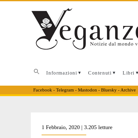
Informazioni
Contenuti
Libri
Facebook
-
Telegram
-
Mastodon
-
Bluesky
-
Archive
1 Febbraio, 2020 | 3.205 letture