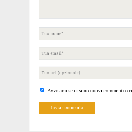
Tuo
nome
Tua
email
Tuo
sito
internet
Avvisami se ci sono nuovi commenti o r
A