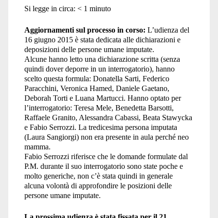
Si legge in circa:
< 1
minuto
Aggiornamenti sul processo in corso:
L’udienza del
16 giugno 2015 è stata dedicata alle dichiarazioni e
deposizioni delle persone umane imputate.
Alcune hanno letto una dichiarazione scritta (senza
quindi dover deporre in un interrogatorio), hanno
scelto questa formula: Donatella Sarti, Federico
Paracchini, Veronica Hamed, Daniele Gaetano,
Deborah Torti e Luana Martucci. Hanno optato per
l’interrogatorio: Teresa Mele, Benedetta Barsotti,
Raffaele Granito, Alessandra Cabassi, Beata Stawycka
e Fabio Serrozzi. La tredicesima persona imputata
(Laura Sangiorgi) non era presente in aula perché neo
mamma.
Fabio Serrozzi riferisce che le domande formulate dal
P.M. durante il suo interrogatorio sono state poche e
molto generiche, non c’è stata quindi in generale
alcuna volontà di approfondire le posizioni delle
persone umane imputate.
La prossima udienza è stata fissata per il 21