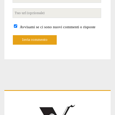
email
Tuo
sito
internet
Avvisami se ci sono nuovi commenti o risposte
A
l
t
e
r
n
a
t
Primary
i
v
e
:
Sidebar