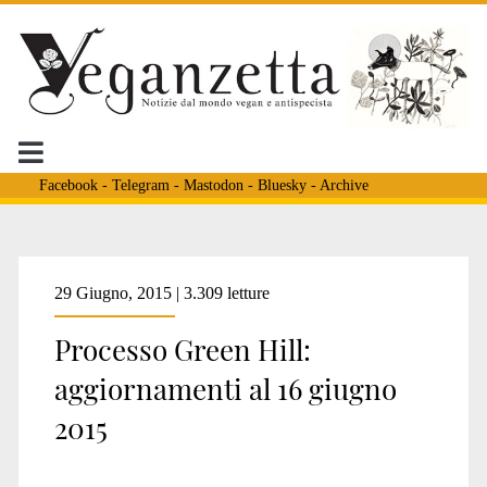
Facebook
-
Telegram
-
Mastodon
-
Bluesky
-
Archive
29 Giugno, 2015 | 3.309 letture
Processo Green Hill:
aggiornamenti al 16 giugno
2015