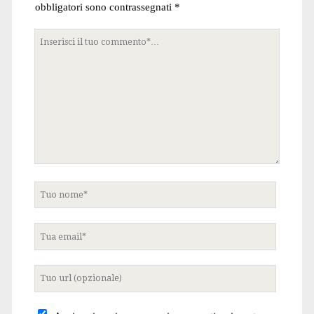
obbligatori sono contrassegnati
*
Tuo
commento
Tuo
nome
Tua
email
Tuo
sito
internet