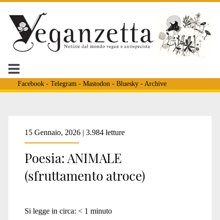
Facebook
-
Telegram
-
Mastodon
-
Bluesky
-
Archive
15 Gennaio, 2026 | 3.984 letture
Poesia: ANIMALE
(sfruttamento atroce)
Si legge in circa:
< 1
minuto