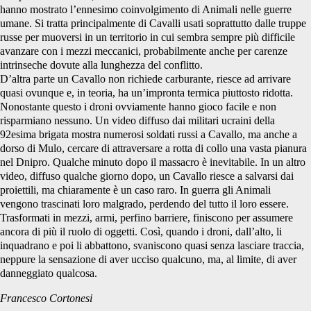
hanno mostrato l’ennesimo coinvolgimento di Animali nelle guerre
umane. Si tratta principalmente di Cavalli usati soprattutto dalle truppe
russe per muoversi in un territorio in cui sembra sempre più difficile
avanzare con i mezzi meccanici, probabilmente anche per carenze
intrinseche dovute alla lunghezza del conflitto.
D’altra parte un Cavallo non richiede carburante, riesce ad arrivare
quasi ovunque e, in teoria, ha un’impronta termica piuttosto ridotta.
Nonostante questo i droni ovviamente hanno gioco facile e non
risparmiano nessuno. Un video diffuso dai militari ucraini della
92esima brigata mostra numerosi soldati russi a Cavallo, ma anche a
dorso di Mulo, cercare di attraversare a rotta di collo una vasta pianura
nel Dnipro. Qualche minuto dopo il massacro è inevitabile. In un altro
video, diffuso qualche giorno dopo, un Cavallo riesce a salvarsi dai
proiettili, ma chiaramente è un caso raro. In guerra gli Animali
vengono trascinati loro malgrado, perdendo del tutto il loro essere.
Trasformati in mezzi, armi, perfino barriere, finiscono per assumere
ancora di più il ruolo di oggetti. Così, quando i droni, dall’alto, li
inquadrano e poi li abbattono, svaniscono quasi senza lasciare traccia,
neppure la sensazione di aver ucciso qualcuno, ma, al limite, di aver
danneggiato qualcosa.
Francesco Cortonesi