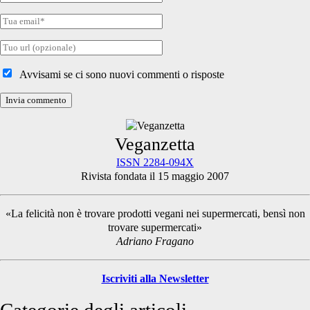
nome
Tua
email
Tuo
sito
internet
Avvisami se ci sono nuovi commenti o risposte
Primary
Veganzetta
ISSN 2284-094X
Rivista fondata il 15 maggio 2007
Sidebar
«La felicità non è trovare prodotti vegani nei supermercati, bensì non
trovare supermercati»
Adriano Fragano
Iscriviti alla Newsletter