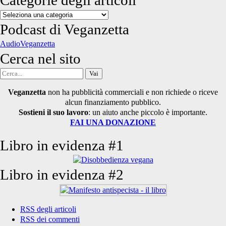
Categorie degli articoli
Categorie
degli
Podcast di Veganzetta
articoli
AudioVeganzetta
Cerca nel sito
Cerca
per:
Veganzetta
non ha pubblicità commerciali e non richiede o riceve
alcun finanziamento pubblico.
Sostieni il suo lavoro
: un aiuto anche piccolo è importante.
FAI UNA DONAZIONE
Libro in evidenza #1
Libro in evidenza #2
RSS degli articoli
RSS dei commenti