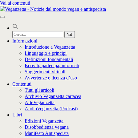
Vai ai contenuti
Cerca
per:
Informazioni
Introduzione a Veganzetta
Linguaggio e principi
Definizioni fondamentali
Iscriviti, partecipa, informati
Suggerimenti virtuali
Avvertenze e licenza d’uso
Contenuti
Tutti gli articoli
Archivio Veganzetta cartacea
ArteVeganzetta
AudioVeganzetta (Podcast)
Libri
Edizioni Veganzetta
Disobbedienza vegana
Manifesto Antispecista