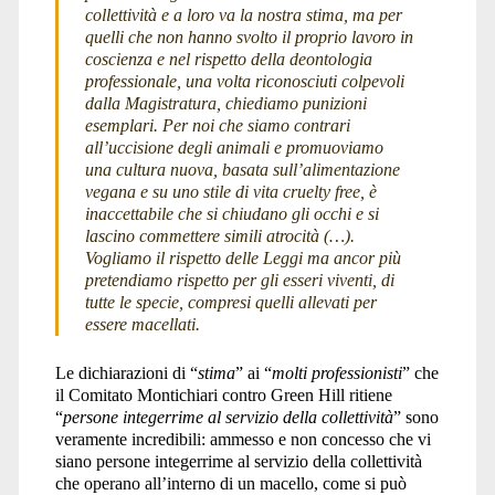
collettività e a loro va la nostra stima, ma per
quelli che non hanno svolto il proprio lavoro in
coscienza e nel rispetto della deontologia
professionale, una volta riconosciuti colpevoli
dalla Magistratura, chiediamo punizioni
esemplari. Per noi che siamo contrari
all’uccisione degli animali e promuoviamo
una cultura nuova, basata sull’alimentazione
vegana e su uno stile di vita cruelty free, è
inaccettabile che si chiudano gli occhi e si
lascino commettere simili atrocità (…).
Vogliamo il rispetto delle Leggi ma ancor più
pretendiamo rispetto per gli esseri viventi, di
tutte le specie, compresi quelli allevati per
essere macellati.
Le dichiarazioni di “
stima
” ai “
molti professionisti
” che
il Comitato Montichiari contro Green Hill ritiene
“
persone integerrime al servizio della collettività
” sono
veramente incredibili: ammesso e non concesso che vi
siano persone integerrime al servizio della collettività
che operano all’interno di un macello, come si può