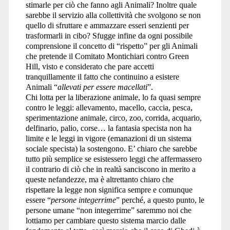
stimarle per ciò che fanno agli Animali? Inoltre quale
sarebbe il servizio alla collettività che svolgono se non
quello di sfruttare e ammazzare esseri senzienti per
trasformarli in cibo? Sfugge infine da ogni possibile
comprensione il concetto di “rispetto” per gli Animali
che pretende il Comitato Montichiari contro Green
Hill, visto e considerato che pare accetti
tranquillamente il fatto che continuino a esistere
Animali “
allevati per essere macellati
”.
Chi lotta per la liberazione animale, lo fa quasi sempre
contro le leggi: allevamento, macello, caccia, pesca,
sperimentazione animale, circo, zoo, corrida, acquario,
delfinario, palio, corse… la fantasia specista non ha
limite e le leggi in vigore (emanazioni di un sistema
sociale specista) la sostengono. E’ chiaro che sarebbe
tutto più semplice se esistessero leggi che affermassero
il contrario di ciò che in realtà sanciscono in merito a
queste nefandezze, ma è altrettanto chiaro che
rispettare la legge non significa sempre e comunque
essere “
persone integerrime
” perché, a questo punto, le
persone umane “non integerrime” saremmo noi che
lottiamo per cambiare questo sistema marcio dalle