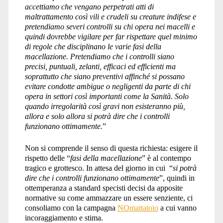
accettiamo che vengano perpetrati atti di
maltrattamento così vili e crudeli su creature indifese e
pretendiamo severi controlli su chi opera nei macelli e
quindi dovrebbe vigilare per far rispettare quel minimo
di regole che disciplinano le varie fasi della
macellazione. Pretendiamo che i controlli siano
precisi, puntuali, zelanti, efficaci ed efficienti ma
soprattutto che siano preventivi affinché si possano
evitare condotte ambigue o negligenti da parte di chi
opera in settori così importanti come la Sanità. Solo
quando irregolarità così gravi non esisteranno più,
allora e solo allora si potrà dire che i controlli
funzionano ottimamente.
”
Non si comprende il senso di questa richiesta: esigere il
rispetto delle “
fasi della macellazione
” è al contempo
tragico e grottesco. In attesa del giorno in cui “
si potrà
dire che i controlli funzionano ottimamente
”, quindi in
ottemperanza a standard specisti decisi da apposite
normative su come ammazzare un essere senziente, ci
consoliamo con la campagna
NOmattatoio
a cui vanno
incoraggiamento e stima.