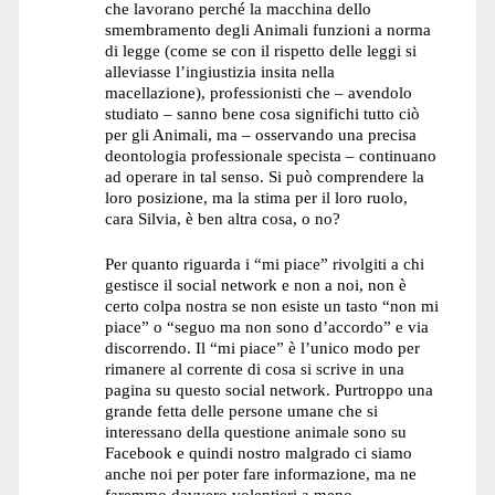
che lavorano perché la macchina dello
smembramento degli Animali funzioni a norma
di legge (come se con il rispetto delle leggi si
alleviasse l’ingiustizia insita nella
macellazione), professionisti che – avendolo
studiato – sanno bene cosa significhi tutto ciò
per gli Animali, ma – osservando una precisa
deontologia professionale specista – continuano
ad operare in tal senso. Si può comprendere la
loro posizione, ma la stima per il loro ruolo,
cara Silvia, è ben altra cosa, o no?
Per quanto riguarda i “mi piace” rivolgiti a chi
gestisce il social network e non a noi, non è
certo colpa nostra se non esiste un tasto “non mi
piace” o “seguo ma non sono d’accordo” e via
discorrendo. Il “mi piace” è l’unico modo per
rimanere al corrente di cosa si scrive in una
pagina su questo social network. Purtroppo una
grande fetta delle persone umane che si
interessano della questione animale sono su
Facebook e quindi nostro malgrado ci siamo
anche noi per poter fare informazione, ma ne
faremmo davvero volentieri a meno.