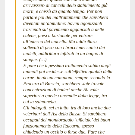
arrivassero ai cancelli dello stabilimento già
morti, e chissà da quanto tempo. Per non
parlare poi dei maltrattamenti che sarebbero
diventati un’abitudine: bovini agonizzanti
trascinati sul pavimento agganciati a delle
catene, presi a bastonate per entrare
all’interno del macello. Ma addirittura
sollevati di peso con i bracci meccanici dei
muletti, addirittura infilzati in un bagno di
sangue. (…)
E pare che il pessimo trattamento subito dagli
animali poi incidesse sull’effettiva qualità della
carne: in alcuni campioni, sempre secondo la
Procura di Brescia, sarebbero state trovate
concentrazioni di batteri anche 50 volte
superiori a quelle consentite dalla legge, tra
cui la salmonella.
Gli indagati: sei in tutto, tra di loro anche due
veterinari dell’Asl della Bassa. Si sarebbero
occupati del monitoraggio ‘ufficiale’ del buon
funzionamento della Italcarni, spesso
chiudendo un occhio o forse due. Pare che