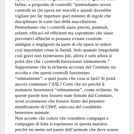
Infine, a proposito di controlli: “pretendiamo severi
controlli su chi opera nei macelli e quindi dovrebbe
vigilare per far rispettare quel minimo di regole che
disciplinano le varie fasi della macellazione.
Pretendiamo che i controlli siano precisi, puntuali,
zelanti, efficaci ed efficienti ma soprattutto che siano
preventivi affinché si possano evitare condotte
ambigue o negligenti da parte di chi opera in settori
così importanti come la Sanità. Solo quando irregolarità
così gravi non esisteranno più, allora e solo allora si
potrà dire che i controlli funzionano ottimamente.”
Supponiamo che la richiesta accorata del Comitato sia
accolta e che questi controlli funzionino
“ottimamente”: a quel punto che cosa si farà? Si potrà
ancora contestare l’ASL? Certo che no perché il
mattatoio funzionerà “ottimamente”, come richiesto. Se
queste parole non fossero state firmate dal Comitato,
avrei scommesso che fossero frutto del pensiero
mistificatorio di CIWF, amicona del cosiddetto
benessere animale.
Non accetto che coloro che considero compagni e
compagne di lotta si esprimano in questa maniera
perché mi metto nei panni dell’animale che deve essere