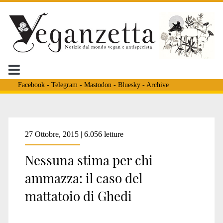
Facebook
-
Telegram
-
Mastodon
-
Bluesky
-
Archive
27 Ottobre, 2015 | 6.056 letture
Nessuna stima per chi
ammazza: il caso del
mattatoio di Ghedi