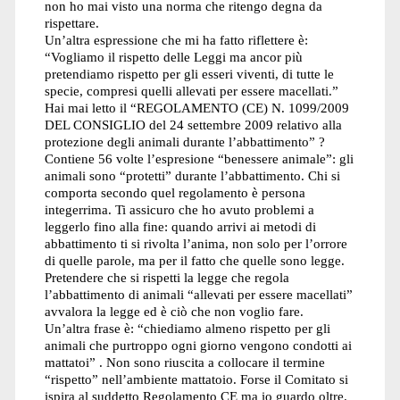
non ho mai visto una norma che ritengo degna da
rispettare.
Un’altra espressione che mi ha fatto riflettere è:
“Vogliamo il rispetto delle Leggi ma ancor più
pretendiamo rispetto per gli esseri viventi, di tutte le
specie, compresi quelli allevati per essere macellati.”
Hai mai letto il “REGOLAMENTO (CE) N. 1099/2009
DEL CONSIGLIO del 24 settembre 2009 relativo alla
protezione degli animali durante l’abbattimento” ?
Contiene 56 volte l’espresione “benessere animale”: gli
animali sono “protetti” durante l’abbattimento. Chi si
comporta secondo quel regolamento è persona
integerrima. Ti assicuro che ho avuto problemi a
leggerlo fino alla fine: quando arrivi ai metodi di
abbattimento ti si rivolta l’anima, non solo per l’orrore
di quelle parole, ma per il fatto che quelle sono legge.
Pretendere che si rispetti la legge che regola
l’abbattimento di animali “allevati per essere macellati”
avvalora la legge ed è ciò che non voglio fare.
Un’altra frase è: “chiediamo almeno rispetto per gli
animali che purtroppo ogni giorno vengono condotti ai
mattatoi” . Non sono riuscita a collocare il termine
“rispetto” nell’ambiente mattatoio. Forse il Comitato si
ispira al suddetto Regolamento CE ma io guardo oltre.