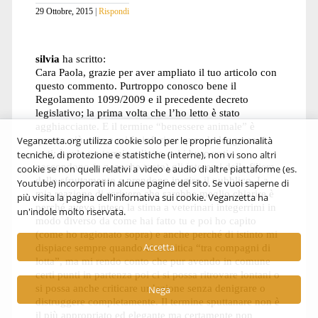
29 Ottobre, 2015
Rispondi
silvia
ha scritto:
Cara Paola, grazie per aver ampliato il tuo articolo con
questo commento. Purtroppo conosco bene il
Regolamento 1099/2009 e il precedente decreto
legislativo; la prima volta che l’ho letto è stato
agghiacciante. E il termine “benessere animale” è
quanto più odio e mi fa infuriare quando leggo certi
Veganzetta.org utilizza cookie solo per le proprie funzionalità
testi; è solo un termine dietro cui i burocrati
tecniche, di protezione e statistiche (interne), non vi sono altri
nascondono (e neanche tanto) gli interessi della filiera
cookie se non quelli relativi a video e audio di altre piattaforme (es.
dello sfruttamento e prendono in giro il pubblico. La
Youtube) incorporati in alcune pagine del sito. Se vuoi saperne di
mia reazione di scrivere che sarebbe meglio chiarire è
più visita la pagina dell'infornativa sui cookie. Veganzetta ha
perché avevo inteso la stima a veterinari integerrimi in
un'indole molto riservata.
modo diverso da come hai fatto tu e poi ho capito
(come ho ragionato sopra) e anche perché di istinto mi
Accetta
dispiace sempre quando ci si critica “tra compagni di
lotta”, ma mi rendo conto che pur avendo in comune
certi punti in partenza poi ci si possa ritrovare lontani o
si possa anche criticare un’azione senza denigrare o
Nega
distruggere completamente. Il termine sputtanare non è
il più appropriato ed elegante ma certamente non