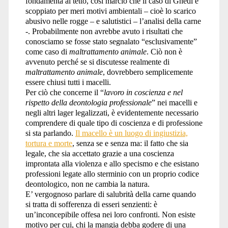
fondamenta al tetto, così marcio che il caso di Ghedi è
scoppiato per meri motivi ambientali – cioè lo scarico
abusivo nelle rogge – e salutistici – l’analisi della carne
-. Probabilmente non avrebbe avuto i risultati che
conosciamo se fosse stato segnalato “esclusivamente”
come caso di
maltrattamento animale
. Ciò non è
avvenuto perché se si discutesse realmente di
maltrattamento animale
, dovrebbero semplicemente
essere chiusi tutti i macelli.
Per ciò che concerne il “
lavoro in coscienza e nel
rispetto della deontologia professionale
” nei macelli e
negli altri lager legalizzati, è evidentemente necessario
comprendere di quale tipo di coscienza e di professione
si sta parlando.
Il macello è un luogo di ingiustizia,
tortura e morte
, senza se e senza ma: il fatto che sia
legale, che sia accettato grazie a una coscienza
improntata alla violenza e allo specismo e che esistano
professioni legate allo sterminio con un proprio codice
deontologico, non ne cambia la natura.
E’ vergognoso parlare di salubrità della carne quando
si tratta di sofferenza di esseri senzienti: è
un’inconcepibile offesa nei loro confronti. Non esiste
motivo per cui, chi la mangia debba godere di una