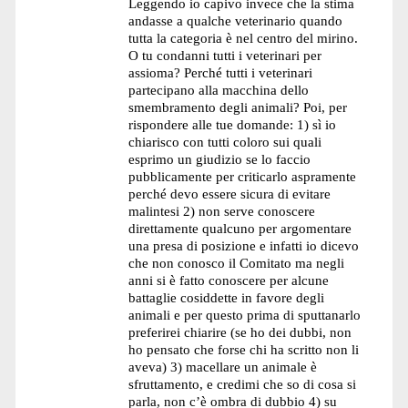
Leggendo io capivo invece che la stima
andasse a qualche veterinario quando
tutta la categoria è nel centro del mirino.
O tu condanni tutti i veterinari per
assioma? Perché tutti i veterinari
partecipano alla macchina dello
smembramento degli animali? Poi, per
rispondere alle tue domande: 1) sì io
chiarisco con tutti coloro sui quali
esprimo un giudizio se lo faccio
pubblicamente per criticarlo aspramente
perché devo essere sicura di evitare
malintesi 2) non serve conoscere
direttamente qualcuno per argomentare
una presa di posizione e infatti io dicevo
che non conosco il Comitato ma negli
anni si è fatto conoscere per alcune
battaglie cosiddette in favore degli
animali e per questo prima di sputtanarlo
preferirei chiarire (se ho dei dubbi, non
ho pensato che forse chi ha scritto non li
aveva) 3) macellare un animale è
sfruttamento, e credimi che so di cosa si
parla, non c’è ombra di dubbio 4) su