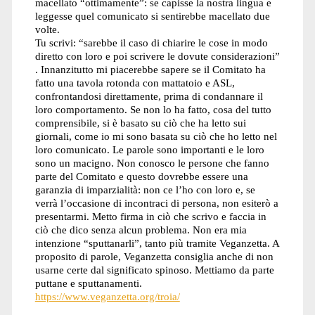
macellato “ottimamente”: se capisse la nostra lingua e
leggesse quel comunicato si sentirebbe macellato due
volte.
Tu scrivi: “sarebbe il caso di chiarire le cose in modo
diretto con loro e poi scrivere le dovute considerazioni”
. Innanzitutto mi piacerebbe sapere se il Comitato ha
fatto una tavola rotonda con mattatoio e ASL,
confrontandosi direttamente, prima di condannare il
loro comportamento. Se non lo ha fatto, cosa del tutto
comprensibile, si è basato su ciò che ha letto sui
giornali, come io mi sono basata su ciò che ho letto nel
loro comunicato. Le parole sono importanti e le loro
sono un macigno. Non conosco le persone che fanno
parte del Comitato e questo dovrebbe essere una
garanzia di imparzialità: non ce l’ho con loro e, se
verrà l’occasione di incontraci di persona, non esiterò a
presentarmi. Metto firma in ciò che scrivo e faccia in
ciò che dico senza alcun problema. Non era mia
intenzione “sputtanarli”, tanto più tramite Veganzetta. A
proposito di parole, Veganzetta consiglia anche di non
usarne certe dal significato spinoso. Mettiamo da parte
puttane e sputtanamenti.
https://www.veganzetta.org/troia/