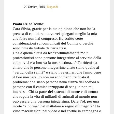
29 Ottobre, 2015
Rispondi
Paola Re
ha scritto:
Cara Silvia, grazie per la tua opinione che non ho la
pretesa di cambiare ma vorrei spiegarti meglio la mia
che forse non hai compreso. Ho scritto certe
considerazioni sui comunicati del Comitato perché
sono rimasta turbata da certe frasi.
Una è quella citata da te: “Fortunatamente molti
professionisti sono persone integerrime al servizio della
collettività e a loro va la nostra stima…” Tu ritieni sia
chiaro che le persone integerrime citate siano quelle ai
“vertici della sanità” o siano i veterinari che fanno bene
il loro mestiere. Io non mi sono neppure posta il
problema: che siano persone nella stanza dei bottoni o
persone con il camice inzuppato di sangue non mi
interessa. Chi fa parte del sistema di morte e di tortura
che regola la vita di miliardi di animali al mondo non
può essere una persona integerrima. Dare l’ok per una
morte “a norma” nel mattatoio è segno di integrità? Ho
visto macellazioni nei video e nel cortile in campagna e