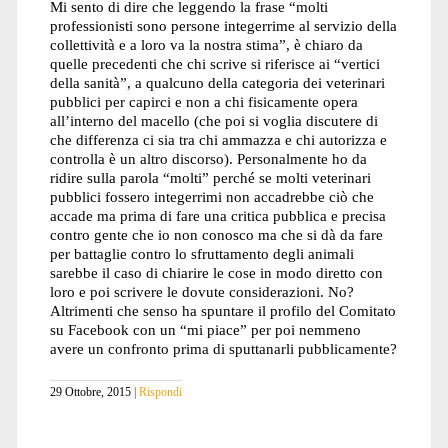
Mi sento di dire che leggendo la frase “molti
professionisti sono persone integerrime al servizio della
collettività e a loro va la nostra stima”, è chiaro da
quelle precedenti che chi scrive si riferisce ai “vertici
della sanità”, a qualcuno della categoria dei veterinari
pubblici per capirci e non a chi fisicamente opera
all’interno del macello (che poi si voglia discutere di
che differenza ci sia tra chi ammazza e chi autorizza e
controlla è un altro discorso). Personalmente ho da
ridire sulla parola “molti” perché se molti veterinari
pubblici fossero integerrimi non accadrebbe ciò che
accade ma prima di fare una critica pubblica e precisa
contro gente che io non conosco ma che si dà da fare
per battaglie contro lo sfruttamento degli animali
sarebbe il caso di chiarire le cose in modo diretto con
loro e poi scrivere le dovute considerazioni. No?
Altrimenti che senso ha spuntare il profilo del Comitato
su Facebook con un “mi piace” per poi nemmeno
avere un confronto prima di sputtanarli pubblicamente?
29 Ottobre, 2015
Rispondi