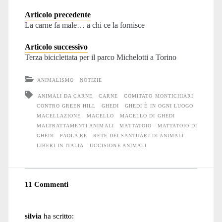
Articolo precedente
La carne fa male… a chi ce la fornisce
Articolo successivo
Terza biciclettata per il parco Michelotti a Torino
ANIMALISMO
NOTIZIE
ANIMALI DA CARNE
CARNE
COMITATO MONTICHIARI
CONTRO GREEN HILL
GHEDI
GHEDI È IN OGNI LUOGO
MACELLAZIONE
MACELLO
MACELLO DI GHEDI
MALTRATTAMENTI ANIMALI
MATTATOIO
MATTATOIO DI
GHEDI
PAOLA RE
RETE DEI SANTUARI DI ANIMALI
LIBERI IN ITALIA
UCCISIONE ANIMALI
11 Commenti
silvia
ha scritto: