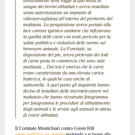
abusivamente nelle rogge acqua mista al
sangue dei bovini abbattuti e aveva installato
senza autorizzazione un impianto di
videosorveglianza all’esterno del perimetro del
mattatoio. La perquisizione aveva portato alla
luce carenze igienico sanitarie che inficiavano
la qualità delle carni con reale pericolo per la
salute pubblica e violazioni delle norme sul
benessere animale. La Forestale, su
disposizione del pm, aveva prelevato dei lotti
di carne posta in commercio che sono stati
analizzati… Dai test è emerso che le carni
erano caratterizzate da una elevata carica
batterica, in qualche caso anche di
salmonella. A quel punto gli inquirenti hanno
deciso di installare delle microtelecamere nel
mattatoio che hanno ricostruito fotogramma
per fotogramma le procedure di abbattimento
degli animali e le sevizie agli animali in attesa
di essere abbattuti.
Il Comitato Montichiari contro Green Hill
rende pubblico un appello
invitando a scrivere alla