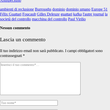
Antispecismo
ambienti di reclusione
Burroughs
dominio
dominio umano
Europe 51
Félix Guattari
Foucault
Gilles Deleuze
guattari
kafka
l'autre journal
la
società del controllo
macchina del controllo
Paul Virilio
Nessun commento
Lascia un commento
Il tuo indirizzo email non sarà pubblicato.
I campi obbligatori sono
contrassegnati
*
Tuo
commento
Tuo
nome