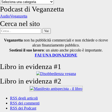
Categorie
degli
Podcast di Veganzetta
articoli
AudioVeganzetta
Cerca nel sito
Cerca
per:
Veganzetta
non ha pubblicità commerciali e non richiede o riceve
alcun finanziamento pubblico.
Sostieni il suo lavoro
: un aiuto anche piccolo è importante.
FAI UNA DONAZIONE
Libro in evidenza #1
Libro in evidenza #2
RSS degli articoli
RSS dei commenti
RSS dei Podcast