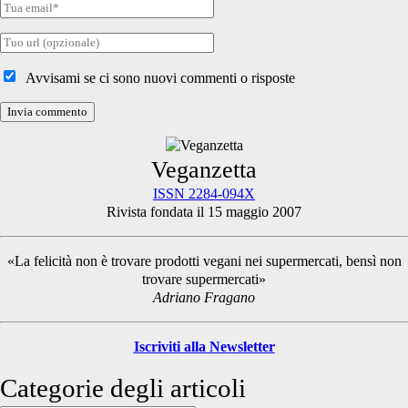
Tua
email
Tuo
sito
internet
Avvisami se ci sono nuovi commenti o risposte
Primary
Veganzetta
ISSN 2284-094X
Rivista fondata il 15 maggio 2007
Sidebar
«La felicità non è trovare prodotti vegani nei supermercati, bensì non
trovare supermercati»
Adriano Fragano
Iscriviti alla Newsletter
Categorie degli articoli