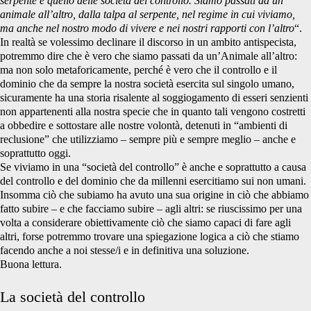
serpente è quello delle società del controllo. Siamo passati da un
animale all’altro, dalla talpa al serpente, nel regime in cui viviamo,
ma anche nel nostro modo di vivere e nei nostri rapporti con l’altro
“.
In realtà se volessimo declinare il discorso in un ambito antispecista,
potremmo dire che è vero che siamo passati da un’Animale all’altro:
ma non solo metaforicamente, perché è vero che il controllo e il
dominio che da sempre la nostra società esercita sul singolo umano,
sicuramente ha una storia risalente al soggiogamento di esseri senzienti
non appartenenti alla nostra specie che in quanto tali vengono costretti
a obbedire e sottostare alle nostre volontà, detenuti in “ambienti di
reclusione” che utilizziamo – sempre più e sempre meglio – anche e
soprattutto oggi.
Se viviamo in una “società del controllo” è anche e soprattutto a causa
del controllo e del dominio che da millenni esercitiamo sui non umani.
Insomma ciò che subiamo ha avuto una sua origine in ciò che abbiamo
fatto subire – e che facciamo subire – agli altri: se riuscissimo per una
volta a considerare obiettivamente ciò che siamo capaci di fare agli
altri, forse potremmo trovare una spiegazione logica a ciò che stiamo
facendo anche a noi stesse/i e in definitiva una soluzione.
Buona lettura.
La società del controllo