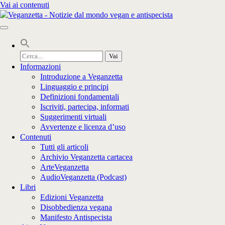
Vai ai contenuti
Cerca
per:
Informazioni
Introduzione a Veganzetta
Linguaggio e principi
Definizioni fondamentali
Iscriviti, partecipa, informati
Suggerimenti virtuali
Avvertenze e licenza d’uso
Contenuti
Tutti gli articoli
Archivio Veganzetta cartacea
ArteVeganzetta
AudioVeganzetta (Podcast)
Libri
Edizioni Veganzetta
Disobbedienza vegana
Manifesto Antispecista