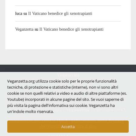
luca
su
Il Vaticano benedice gli xenotrapianti
Veganzetta
su
Il Vaticano benedice gli xenotrapianti
Veganzetta
Notizie dal mondo vegan e antispecista
Veganzetta.org utilizza cookie solo per le proprie funzionalità
tecniche, di protezione e statistiche (interne), non vi sono altri
cookie se non quelli relativi a video e audio di altre piattaforme (es.
Youtube) incorporati in alcune pagine del sito. Se vuoi saperne di
più visita la pagina dell'infornativa sui cookie. Veganzetta ha
Copyright © 2007 - 2026 |
Veganzetta
ISSN 2284-094X
un'indole molto riservata.
Informativa sui cookie (UE)
|
Informativa sulla Privacy
|
Avvertenze e Licenza d'uso
Accetta