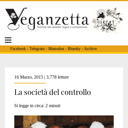
Facebook
-
Telegram
-
Mastodon
-
Bluesky
-
Archive
Tag:
16 Marzo, 2015 | 3.778 letture
La società del controllo
<span>Burroughs</spa
Si legge in circa:
2
minuti