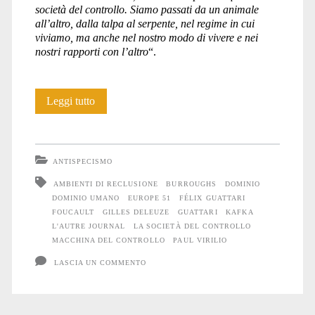
società del controllo. Siamo passati da un animale
all’altro, dalla talpa al serpente, nel regime in cui
viviamo, ma anche nel nostro modo di vivere e nei
nostri rapporti con l’altro
“.
La
Leggi tutto
società
del
ANTISPECISMO
controllo
AMBIENTI DI RECLUSIONE
BURROUGHS
DOMINIO
DOMINIO UMANO
EUROPE 51
FÉLIX GUATTARI
FOUCAULT
GILLES DELEUZE
GUATTARI
KAFKA
L'AUTRE JOURNAL
LA SOCIETÀ DEL CONTROLLO
MACCHINA DEL CONTROLLO
PAUL VIRILIO
LASCIA UN COMMENTO