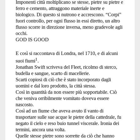
Imponenti città moltiplicano se stesse, pietre su pietre e
ferro e cemento, attraggono materiale inerte e
biologico. Di questo si nutrono e accrescono. “Corpi”
fuori controllo, per ogni flusso in essi diretto, un altro
flusso scorre in direzione inversa, meno gradevole agli
occhi.
GOD IS GOOD
E così si raccontava di Londra, nel 1710, e di alcuni
1
suoi fiumi
.
Jonathan Swift scriveva del Fleet, ricolmo di sterco,
budella e sangue, scarto di macellerie.
Scarti copiosi di ciò che è stato incorporato dagli
uomini e dal loro prodotto, la città stessa.
Così in quantità da non essere più sopportabile. Ciò
che veniva orribilmente vomitato doveva essere
nascosto.
Così ad un fiume che aveva avuto il vanto di
trasportare sulle sue acque le pietre della cattedrale, fu
negato il cielo e reso buio tunnel viscerale. Ironia dei
termini, ancora una volta.
Quelle stesse pietre sono sorrette da ciò che hanno