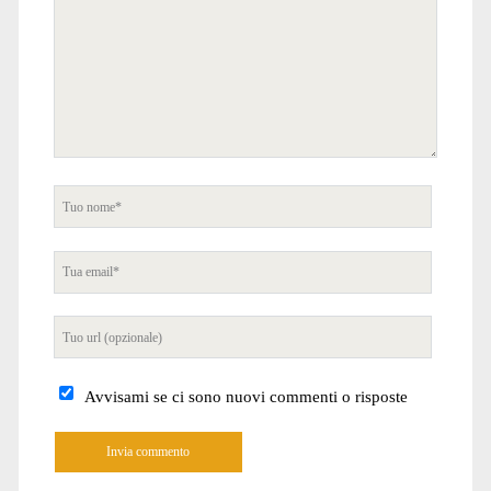
Tuo
nome
Tua
email
Tuo
sito
internet
Avvisami se ci sono nuovi commenti o risposte