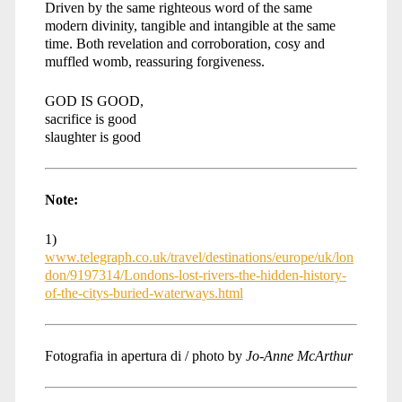
Driven by the same righteous word of the same
modern divinity, tangible and intangible at the same
time. Both revelation and corroboration, cosy and
muffled womb, reassuring forgiveness.
GOD IS GOOD,
sacrifice is good
slaughter is good
Note:
1)
www.telegraph.co.uk/travel/destinations/europe/uk/lon
don/9197314/Londons-lost-rivers-the-hidden-history-
of-the-citys-buried-waterways.html
Fotografia in apertura di / photo by
Jo-Anne McArthur