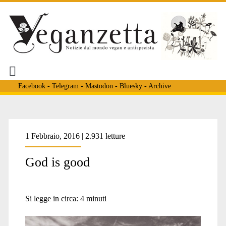
Facebook
-
Telegram
-
Mastodon
-
Bluesky
-
Archive
1 Febbraio, 2016 | 2.931 letture
God is good
Si legge in circa:
4
minuti