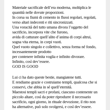
Materiale sacrificale dell’era moderna, moltiplica le
quantità nelle dovute proporzioni.
In corsa su fiumi di cemento in flussi regolari, regolati,
verso altari indecenti e riti sincronizzati.
Una voracità del tutto umana divora l’oggetto del
sacrificio, incorpora vite che furono,
avida di catturare quell’alito d’anima di corpi altrui,
sogna vita eterna, in corpi vuoti.
Quel vuoto singolo e collettivo, senza forma né fondo,
incessantemente prodotto
per contenere infinita voglia e infinito divorare.
Infinito, così dev’essere.
GOD IS GOOD
Lui ci ha dato queste bestie, mangiatene tutti.
E rendiamo grazie e costruiamo templi, qualcosa che si
conservi, che abbia in sé quell’eternità.
Maestosi templi sacri e profani, ciascuno contenente un
piccolo altare, così da poter riprodurre il necessario
sacrificio, ogni giorno, in rituale devozione, il rito non
ha alternative, può solo svolgersi, e così dev’essere.