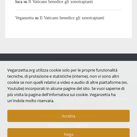
luca
su
Il Vaticano benedice gli xenotrapianti
Veganzetta
su
Il Vaticano benedice gli xenotrapianti
Veganzetta
Notizie dal mondo vegan e antispecista
Veganzetta.org utilizza cookie solo per le proprie funzionalità
tecniche, di protezione e statistiche (interne), non vi sono altri
cookie se non quelli relativi a video e audio di altre piattaforme (es.
Youtube) incorporati in alcune pagine del sito. Se vuoi saperne di
più visita la pagina dell'infornativa sui cookie. Veganzetta ha
Copyright © 2007 - 2026 |
Veganzetta
ISSN 2284-094X
un'indole molto riservata.
Informativa sui cookie (UE)
|
Informativa sulla Privacy
|
Avvertenze e Licenza d'uso
Accetta
ANIMALI LIBERI!
Nega