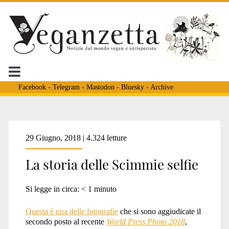
Facebook
-
Telegram
-
Mastodon
-
Bluesky
-
Archive
Tag:
29 Giugno, 2018 | 4.324 letture
La storia delle Scimmie selfie
<span>World
Si legge in circa:
< 1
minuto
Press
Questa è una delle fotografie
che si sono aggiudicate il
secondo posto al recente
World Press Photo 2018
,