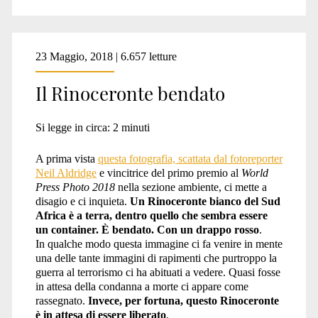
23 Maggio, 2018 | 6.657 letture
Il Rinoceronte bendato
Si legge in circa:
2
minuti
A prima vista
questa fotografia, scattata dal fotoreporter
Neil Aldridge
e vincitrice del primo premio al
World
Press Photo 2018
nella sezione ambiente, ci mette a
disagio e ci inquieta.
Un Rinoceronte bianco del Sud
Africa è a terra, dentro quello che sembra essere
un container. È bendato. Con un drappo rosso
.
In qualche modo questa immagine ci fa venire in mente
una delle tante immagini di rapimenti che purtroppo la
guerra al terrorismo ci ha abituati a vedere. Quasi fosse
in attesa della condanna a morte ci appare come
rassegnato.
Invece, per fortuna, questo Rinoceronte
è in attesa di essere liberato
.