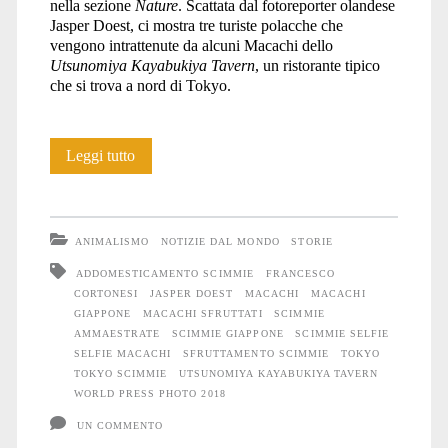
nella sezione
Nature
. Scattata dal fotoreporter olandese
Jasper Doest, ci mostra tre turiste polacche che
Photo
vengono intrattenute da alcuni Macachi dello
Utsunomiya Kayabukiya Tavern
, un ristorante tipico
che si trova a nord di Tokyo.
2018</span>
La
Leggi tutto
storia
delle
ANIMALISMO
NOTIZIE DAL MONDO
STORIE
Scimmie
ADDOMESTICAMENTO SCIMMIE
FRANCESCO
CORTONESI
JASPER DOEST
MACACHI
MACACHI
selfie
GIAPPONE
MACACHI SFRUTTATI
SCIMMIE
AMMAESTRATE
SCIMMIE GIAPPONE
SCIMMIE SELFIE
SELFIE MACACHI
SFRUTTAMENTO SCIMMIE
TOKYO
TOKYO SCIMMIE
UTSUNOMIYA KAYABUKIYA TAVERN
WORLD PRESS PHOTO 2018
UN COMMENTO