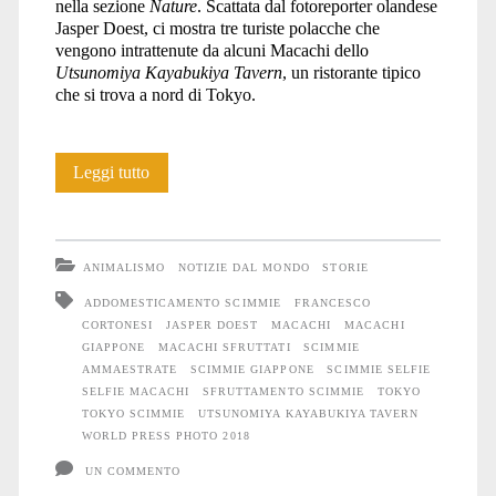
nella sezione
Nature
. Scattata dal fotoreporter olandese
Jasper Doest, ci mostra tre turiste polacche che
vengono intrattenute da alcuni Macachi dello
Utsunomiya Kayabukiya Tavern
, un ristorante tipico
che si trova a nord di Tokyo.
La
Leggi tutto
storia
delle
ANIMALISMO
NOTIZIE DAL MONDO
STORIE
Scimmie
ADDOMESTICAMENTO SCIMMIE
FRANCESCO
CORTONESI
JASPER DOEST
MACACHI
MACACHI
selfie
GIAPPONE
MACACHI SFRUTTATI
SCIMMIE
AMMAESTRATE
SCIMMIE GIAPPONE
SCIMMIE SELFIE
SELFIE MACACHI
SFRUTTAMENTO SCIMMIE
TOKYO
TOKYO SCIMMIE
UTSUNOMIYA KAYABUKIYA TAVERN
WORLD PRESS PHOTO 2018
UN COMMENTO