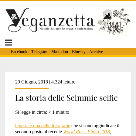
Facebook
-
Telegram
-
Mastodon
-
Bluesky
-
Archive
Tag:
29 Giugno, 2018 | 4.324 letture
La storia delle Scimmie selfie
<span>macachi
Si legge in circa:
< 1
minuto
giappone</span>
Questa è una delle fotografie
che si sono aggiudicate il
secondo posto al recente
World Press Photo 2018
,