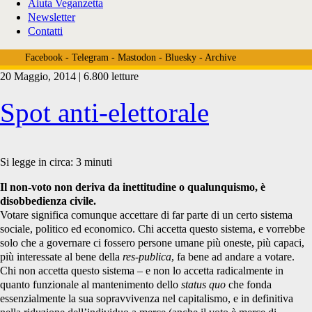
Aiuta Veganzetta
Newsletter
Contatti
Facebook
-
Telegram
-
Mastodon
-
Bluesky
-
Archive
20 Maggio, 2014 | 6.800 letture
Tag:
Spot anti-elettorale
<span>votazioni</span>
Si legge in circa:
3
minuti
Il non-voto non deriva da inettitudine o qualunquismo, è
disobbedienza civile.
Votare significa comunque accettare di far parte di un certo sistema
sociale, politico ed economico. Chi accetta questo sistema, e vorrebbe
solo che a governare ci fossero persone umane più oneste, più capaci,
più interessate al bene della
res-publica
, fa bene ad andare a votare.
Chi non accetta questo sistema – e non lo accetta radicalmente in
quanto funzionale al mantenimento dello
status quo
che fonda
essenzialmente la sua sopravvivenza nel capitalismo, e in definitiva