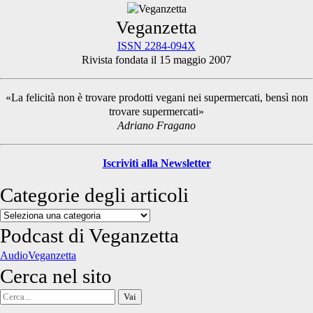
Primary
Veganzetta
ISSN 2284-094X
Rivista fondata il 15 maggio 2007
Sidebar
«La felicità non è trovare prodotti vegani nei supermercati, bensì non
trovare supermercati»
Adriano Fragano
Iscriviti alla Newsletter
Categorie degli articoli
Categorie
degli
Podcast di Veganzetta
articoli
AudioVeganzetta
Cerca nel sito
Cerca
per: