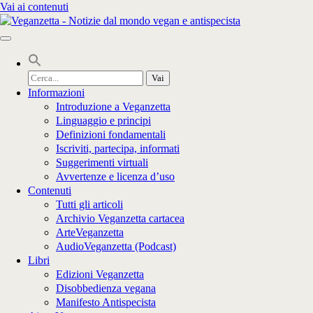
Vai ai contenuti
Cerca
per:
Informazioni
Introduzione a Veganzetta
Linguaggio e principi
Definizioni fondamentali
Iscriviti, partecipa, informati
Suggerimenti virtuali
Avvertenze e licenza d’uso
Contenuti
Tutti gli articoli
Archivio Veganzetta cartacea
ArteVeganzetta
AudioVeganzetta (Podcast)
Libri
Edizioni Veganzetta
Disobbedienza vegana
Manifesto Antispecista