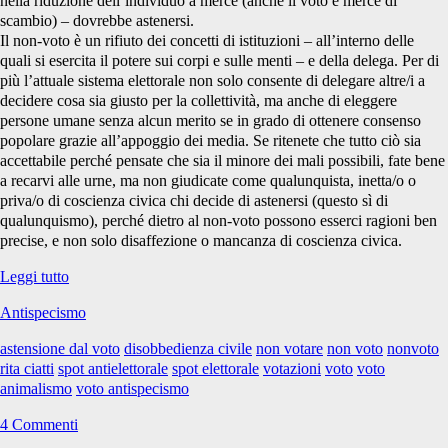
nella riduzione dell’individuo a merce (anche il voto è merce di
scambio) – dovrebbe astenersi.
Il non-voto è un rifiuto dei concetti di istituzioni – all’interno delle
quali si esercita il potere sui corpi e sulle menti – e della delega. Per di
più l’attuale sistema elettorale non solo consente di delegare altre/i a
decidere cosa sia giusto per la collettività, ma anche di eleggere
persone umane senza alcun merito se in grado di ottenere consenso
popolare grazie all’appoggio dei media. Se ritenete che tutto ciò sia
accettabile perché pensate che sia il minore dei mali possibili, fate bene
a recarvi alle urne, ma non giudicate come qualunquista, inetta/o o
priva/o di coscienza civica chi decide di astenersi (questo sì di
qualunquismo), perché dietro al non-voto possono esserci ragioni ben
precise, e non solo disaffezione o mancanza di coscienza civica.
Spot
Leggi tutto
anti-
Antispecismo
elettorale
astensione dal voto
disobbedienza civile
non votare
non voto
nonvoto
rita ciatti
spot antielettorale
spot elettorale
votazioni
voto
voto
animalismo
voto antispecismo
4 Commenti