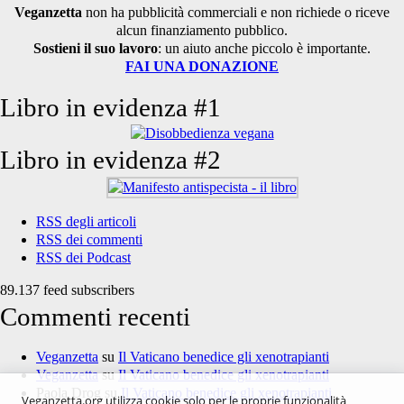
Veganzetta
non ha pubblicità commerciali e non richiede o riceve
alcun finanziamento pubblico.
Sostieni il suo lavoro
: un aiuto anche piccolo è importante.
FAI UNA DONAZIONE
Libro in evidenza #1
Libro in evidenza #2
RSS degli articoli
RSS dei commenti
RSS dei Podcast
89.137 feed subscribers
Commenti recenti
Veganzetta
su
Il Vaticano benedice gli xenotrapianti
Veganzetta
su
Il Vaticano benedice gli xenotrapianti
Paola Drog
su
Il Vaticano benedice gli xenotrapianti
Veganzetta.org utilizza cookie solo per le proprie funzionalità