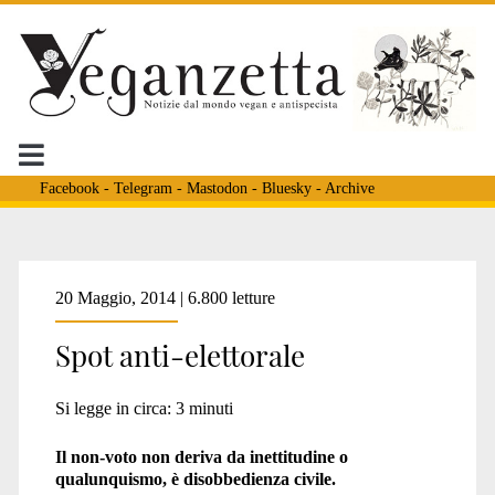
Facebook
-
Telegram
-
Mastodon
-
Bluesky
-
Archive
Tag:
20 Maggio, 2014 | 6.800 letture
Spot anti-elettorale
<span>spot
Si legge in circa:
3
minuti
antielettorale</span>
Il non-voto non deriva da inettitudine o
qualunquismo, è disobbedienza civile.