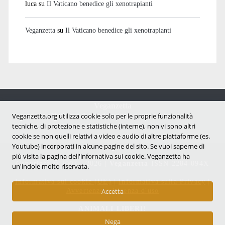
luca
su
Il Vaticano benedice gli xenotrapianti
Veganzetta
su
Il Vaticano benedice gli xenotrapianti
Veganzetta
Notizie dal mondo vegan e antispecista
Veganzetta.org utilizza cookie solo per le proprie funzionalità
tecniche, di protezione e statistiche (interne), non vi sono altri
cookie se non quelli relativi a video e audio di altre piattaforme (es.
Youtube) incorporati in alcune pagine del sito. Se vuoi saperne di
più visita la pagina dell'infornativa sui cookie. Veganzetta ha
Copyright © 2007 - 2026 |
Veganzetta
ISSN 2284-094X
un'indole molto riservata.
Informativa sui cookie (UE)
|
Informativa sulla Privacy
|
Avvertenze e Licenza d'uso
Accetta
ANIMALI LIBERI!
Nega