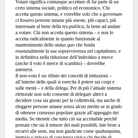
Votare significa comunque accettare di far parte di un
certo sistema sociale, politico ed economico. Chi
accetta questo sistema, e vorrebbe solo che a governare
ci fossero persone umane più oneste, più capaci, più
interessate al bene della
res-publica
, fa bene ad andare
a votare. Chi non accetta questo sistema – e non lo
accetta radicalmente in quanto funzionale al
mantenimento dello
status quo
che fonda
essenzialmente la sua sopravvivenza nel capitalismo, e
in definitiva nella riduzione dell’individuo a merce
(anche il voto è merce di scambio) – dovrebbe
astenersi.
Il non-voto è un rifiuto dei concetti di istituzioni –
all’interno delle quali si esercita il potere sui corpi e
sulle menti – e della delega. Per di più l’attuale sistema
elettorale non solo consente di delegare altre/i a
decidere cosa sia giusto per la collettività, ma anche di
eleggere persone umane senza alcun merito se in grado
di ottenere consenso popolare grazie all’appoggio dei
media. Se ritenete che tutto ciò sia accettabile perché
pensate che sia il minore dei mali possibili, fate bene a
recarvi alle urne, ma non giudicate come qualunquista,
inetta/o o priva/o di coscienza civica chi decide di