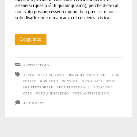
astenersi (questo sì di qualunquismo), perché dietro al
non-voto possono esserci ragioni ben precise, e non
solo disaffezione o mancanza di coscienza civica.
Spot
Leggi tutto
anti-
elettorale
ANTISPECISMO
ASTENSIONE DAL VOTO
DISOBBEDIENZA CIVILE
NON
VOTARE
NON VOTO
NONVOTO
RITA CIATTI
SPOT
ANTIELETTORALE
SPOT ELETTORALE
VOTAZIONI
VOTO
VOTO ANIMALISMO
VOTO ANTISPECISMO
4 COMMENTI