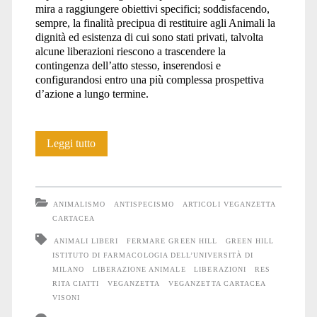
mira a raggiungere obiettivi specifici; soddisfacendo,
sempre, la finalità precipua di restituire agli Animali la
dignità ed esistenza di cui sono stati privati, talvolta
alcune liberazioni riescono a trascendere la
contingenza dell’atto stesso, inserendosi e
configurandosi entro una più complessa prospettiva
d’azione a lungo termine.
Quando
Leggi tutto
si
parla
ANIMALISMO
ANTISPECISMO
ARTICOLI VEGANZETTA
di
CARTACEA
ANIMALI LIBERI
FERMARE GREEN HILL
GREEN HILL
liberazioni
ISTITUTO DI FARMACOLOGIA DELL’UNIVERSITÀ DI
MILANO
LIBERAZIONE ANIMALE
LIBERAZIONI
RES
RITA CIATTI
VEGANZETTA
VEGANZETTA CARTACEA
VISONI