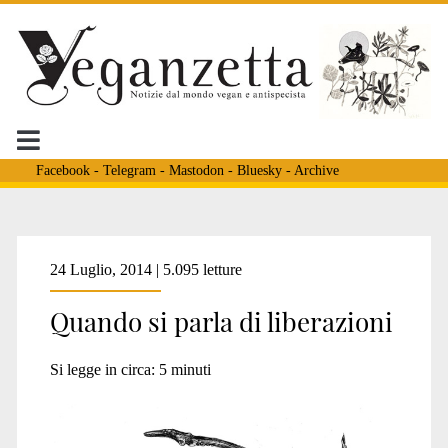
Facebook
-
Telegram
-
Mastodon
-
Bluesky
-
Archive
Tag:
24 Luglio, 2014 | 5.095 letture
Quando si parla di liberazioni
<span>visoni</span>
Si legge in circa:
5
minuti