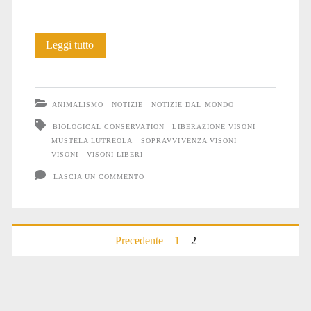
La
Leggi tutto
sopravvivenza
di
ANIMALISMO
NOTIZIE
NOTIZIE DAL MONDO
Visoni
BIOLOGICAL CONSERVATION
LIBERAZIONE VISONI
MUSTELA LUTREOLA
SOPRAVVIVENZA VISONI
nati
VISONI
VISONI LIBERI
in
LASCIA UN COMMENTO
cattività
e
Paginazione
Precedente
1
2
reinseriti
degli
in
articoli
Natura