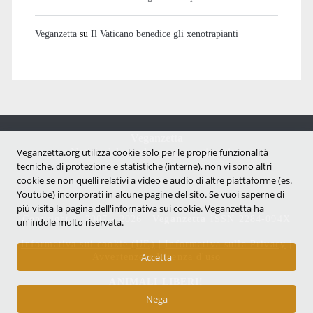
Veganzetta
su
Il Vaticano benedice gli xenotrapianti
Veganzetta
Veganzetta.org utilizza cookie solo per le proprie funzionalità
Notizie dal mondo vegan e antispecista
tecniche, di protezione e statistiche (interne), non vi sono altri
cookie se non quelli relativi a video e audio di altre piattaforme (es.
Youtube) incorporati in alcune pagine del sito. Se vuoi saperne di
più visita la pagina dell'infornativa sui cookie. Veganzetta ha
Copyright © 2007 - 2026 |
Veganzetta
ISSN 2284-094X
un'indole molto riservata.
Informativa sui cookie (UE)
|
Informativa sulla Privacy
|
Accetta
Avvertenze e Licenza d'uso
ANIMALI LIBERI!
Nega