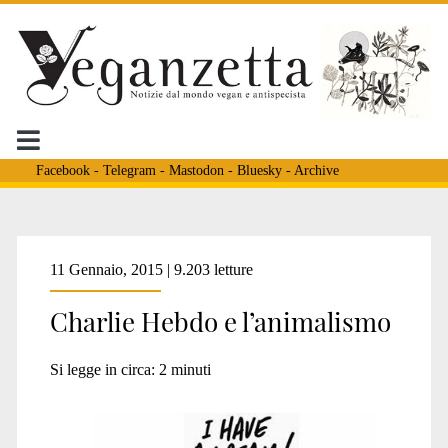
Facebook
-
Telegram
-
Mastodon
-
Bluesky
-
Archive
Tag:
11 Gennaio, 2015 | 9.203 letture
Charlie Hebdo e l’animalismo
<span>vignette
Si legge in circa:
2
minuti
animaliste</span>