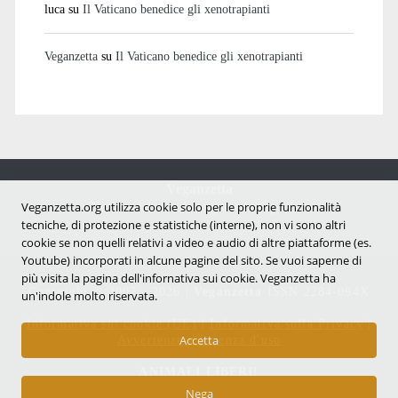
luca
su
Il Vaticano benedice gli xenotrapianti
Veganzetta
su
Il Vaticano benedice gli xenotrapianti
Veganzetta
Veganzetta.org utilizza cookie solo per le proprie funzionalità
Notizie dal mondo vegan e antispecista
tecniche, di protezione e statistiche (interne), non vi sono altri
cookie se non quelli relativi a video e audio di altre piattaforme (es.
Youtube) incorporati in alcune pagine del sito. Se vuoi saperne di
più visita la pagina dell'infornativa sui cookie. Veganzetta ha
Copyright © 2007 - 2026 |
Veganzetta
ISSN 2284-094X
un'indole molto riservata.
Informativa sui cookie (UE)
|
Informativa sulla Privacy
|
Accetta
Avvertenze e Licenza d'uso
ANIMALI LIBERI!
Nega