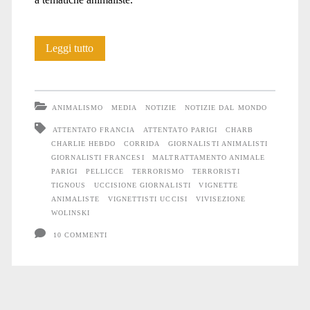
Charlie
Leggi tutto
Hebdo
e
ANIMALISMO
MEDIA
NOTIZIE
NOTIZIE DAL MONDO
l’animalismo
ATTENTATO FRANCIA
ATTENTATO PARIGI
CHARB
CHARLIE HEBDO
CORRIDA
GIORNALISTI ANIMALISTI
GIORNALISTI FRANCESI
MALTRATTAMENTO ANIMALE
PARIGI
PELLICCE
TERRORISMO
TERRORISTI
TIGNOUS
UCCISIONE GIORNALISTI
VIGNETTE
ANIMALISTE
VIGNETTISTI UCCISI
VIVISEZIONE
WOLINSKI
10 COMMENTI