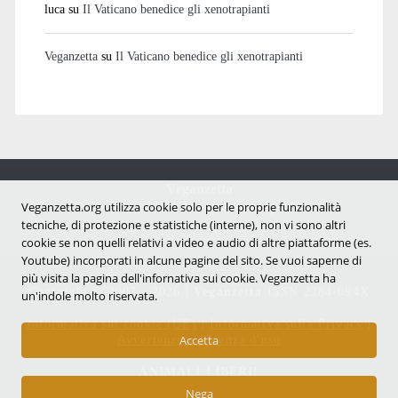
luca
su
Il Vaticano benedice gli xenotrapianti
Veganzetta
su
Il Vaticano benedice gli xenotrapianti
Veganzetta
Veganzetta.org utilizza cookie solo per le proprie funzionalità
Notizie dal mondo vegan e antispecista
tecniche, di protezione e statistiche (interne), non vi sono altri
cookie se non quelli relativi a video e audio di altre piattaforme (es.
Youtube) incorporati in alcune pagine del sito. Se vuoi saperne di
più visita la pagina dell'infornativa sui cookie. Veganzetta ha
Copyright © 2007 - 2026 |
Veganzetta
ISSN 2284-094X
un'indole molto riservata.
Informativa sui cookie (UE)
|
Informativa sulla Privacy
|
Accetta
Avvertenze e Licenza d'uso
ANIMALI LIBERI!
Nega