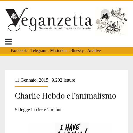
Facebook
-
Telegram
-
Mastodon
-
Bluesky
-
Archive
Tag:
11 Gennaio, 2015 | 9.202 letture
Charlie Hebdo e l’animalismo
<span>giornalisti
Si legge in circa:
2
minuti
animalisti</span>