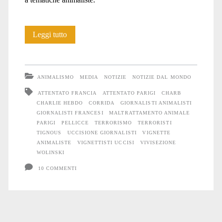
Charlie
Leggi tutto
Hebdo
e
ANIMALISMO
MEDIA
NOTIZIE
NOTIZIE DAL MONDO
l’animalismo
ATTENTATO FRANCIA
ATTENTATO PARIGI
CHARB
CHARLIE HEBDO
CORRIDA
GIORNALISTI ANIMALISTI
GIORNALISTI FRANCESI
MALTRATTAMENTO ANIMALE
PARIGI
PELLICCE
TERRORISMO
TERRORISTI
TIGNOUS
UCCISIONE GIORNALISTI
VIGNETTE
ANIMALISTE
VIGNETTISTI UCCISI
VIVISEZIONE
WOLINSKI
10 COMMENTI