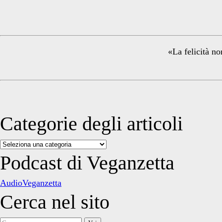
Sidebar
«La felicità no
Categorie degli articoli
Categorie
degli
Podcast di Veganzetta
articoli
AudioVeganzetta
Cerca nel sito
Cerca