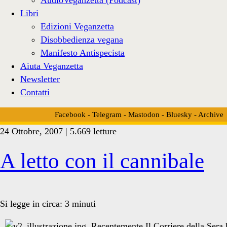
Libri
Edizioni Veganzetta
Disobbedienza vegana
Manifesto Antispecista
Aiuta Veganzetta
Newsletter
Contatti
Facebook
-
Telegram
-
Mastodon
-
Bluesky
-
Archive
24 Ottobre, 2007 | 5.669 letture
Tag:
A letto con il cannibale
<span>vegansessuale</s
Si legge in circa:
3
minuti
Recentemente Il Corriere della Sera h