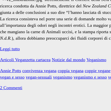
ricerca condotta da Annie Potts, direttrice del
New Zealand Ce
giunta a delle conclusioni a suo dire “l’hanno lasciata di stuc
La ricerca consisteva nel porre una serie di domande molto vari
all’importanza degli odori negli incontri erotici. La maggior p
che mangiano la carne di Animali uccisi, e la stampa riporta 
N.d.R.
), allora dobbiamo preoccuparci dei fluidi corporei di ch
A
Leggi tutto
letto
Articoli Veganzetta cartacea
Notizie dal mondo
Veganismo
con
il
Annie Potts
convivenza vegana
coppia vegana
coppie vegane
cannibale
vegan e sesso
vegan-sessuali
veganismo
veganismo e sesso
v
2 Commenti
Primary