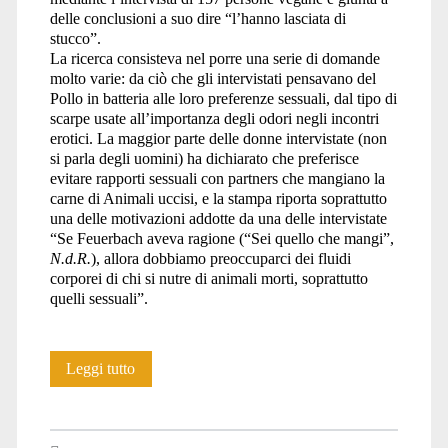
delle conclusioni a suo dire “l’hanno lasciata di
stucco”.
La ricerca consisteva nel porre una serie di domande
molto varie: da ciò che gli intervistati pensavano del
Pollo in batteria alle loro preferenze sessuali, dal tipo di
scarpe usate all’importanza degli odori negli incontri
erotici. La maggior parte delle donne intervistate (non
si parla degli uomini) ha dichiarato che preferisce
evitare rapporti sessuali con partners che mangiano la
carne di Animali uccisi, e la stampa riporta soprattutto
una delle motivazioni addotte da una delle intervistate
“Se Feuerbach aveva ragione (“Sei quello che mangi”,
N.d.R.
), allora dobbiamo preoccuparci dei fluidi
corporei di chi si nutre di animali morti, soprattutto
quelli sessuali”.
A
Leggi tutto
letto
con