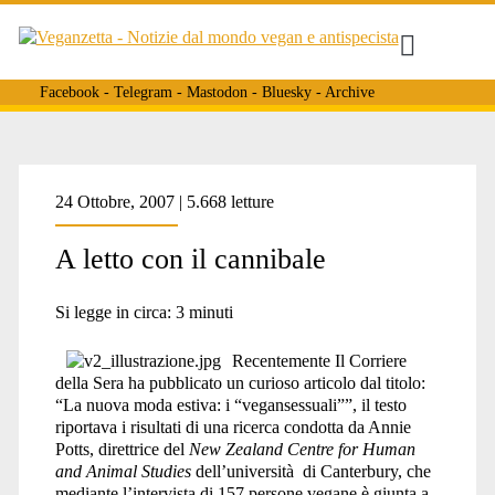
Facebook
-
Telegram
-
Mastodon
-
Bluesky
-
Archive
Tag:
24 Ottobre, 2007 | 5.668 letture
A letto con il cannibale
<span>Annie
Si legge in circa:
3
minuti
Potts</span>
Recentemente Il Corriere
della Sera ha pubblicato un curioso articolo dal titolo:
“La nuova moda estiva: i “vegansessuali””, il testo
riportava i risultati di una ricerca condotta da Annie
Potts, direttrice del
New Zealand Centre for Human
and Animal Studies
dell’università di Canterbury, che
mediante l’intervista di 157 persone vegane è giunta a