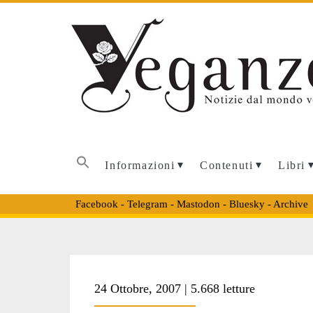
Informazioni
Contenuti
Libri
Facebook
-
Telegram
-
Mastodon
-
Bluesky
-
Archive
Tag:
24 Ottobre, 2007 | 5.668 letture
<span>vegan