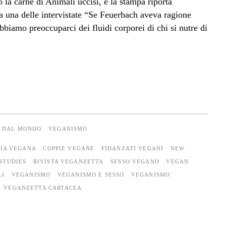
 la carne di Animali uccisi, e la stampa riporta
a una delle intervistate “Se Feuerbach aveva ragione
obbiamo preoccuparci dei fluidi corporei di chi si nutre di
E DAL MONDO
VEGANISMO
PIA VEGANA
COPPIE VEGANE
FIDANZATI VEGANI
NEW
STUDIES
RIVISTA VEGANZETTA
SESSO VEGANO
VEGAN
LI
VEGANISMO
VEGANISMO E SESSO
VEGANISMO
VEGANZETTA CARTACEA