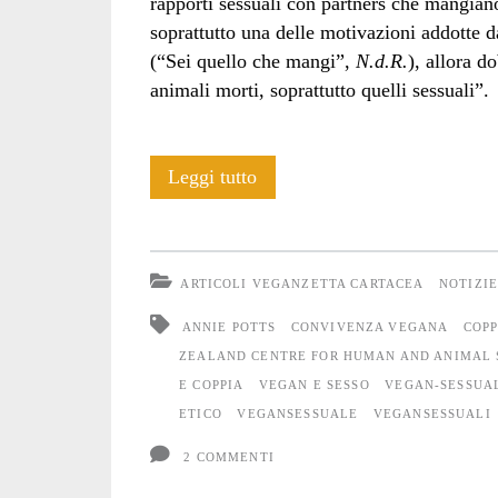
rapporti sessuali con partners che mangiano
soprattutto una delle motivazioni addotte d
(“Sei quello che mangi”,
N.d.R.
), allora d
animali morti, soprattutto quelli sessuali”.
A
Leggi tutto
letto
con
ARTICOLI VEGANZETTA CARTACEA
NOTIZI
il
ANNIE POTTS
CONVIVENZA VEGANA
COP
cannibale
ZEALAND CENTRE FOR HUMAN AND ANIMAL 
E COPPIA
VEGAN E SESSO
VEGAN-SESSUA
ETICO
VEGANSESSUALE
VEGANSESSUALI
2 COMMENTI