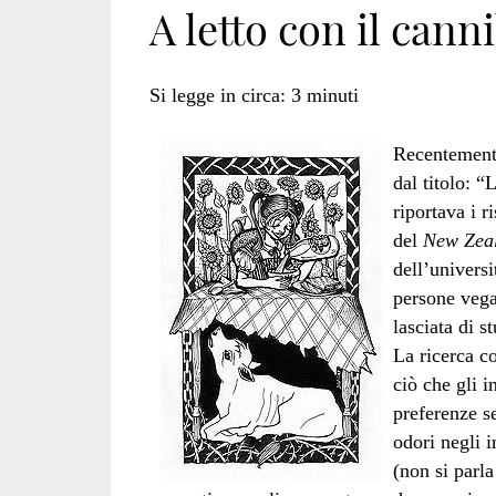
A letto con il cann
e
Si legge in circa:
3
minuti
Recentemente
coppia</span>
dal titolo: “
riportava i r
del
New Zeal
dell’univers
persone vega
lasciata di s
La ricerca c
ciò che gli i
preferenze se
odori negli i
(non si parla