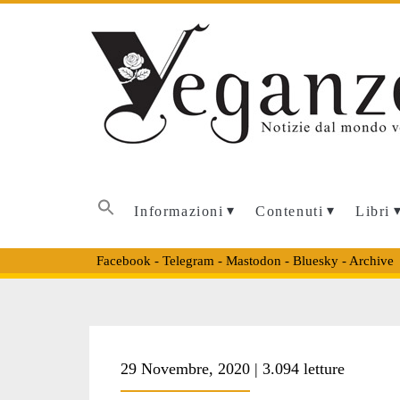
Informazioni
Contenuti
Libri
Facebook
-
Telegram
-
Mastodon
-
Bluesky
-
Archive
Tag:
29 Novembre, 2020 | 3.094 letture
<span>vegani