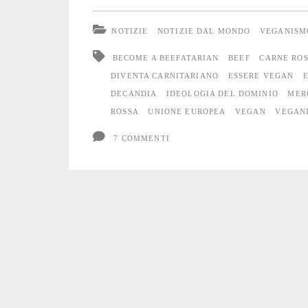
beefatarian”:
NOTIZIE
NOTIZIE DAL MONDO
VEGANISM
il
BECOME A BEEFATARIAN
BEEF
CARNE RO
sistema
DIVENTA CARNITARIANO
ESSERE VEGAN
DECANDIA
IDEOLOGIA DEL DOMINIO
MER
prende
ROSSA
UNIONE EUROPEA
VEGAN
VEGAN
provvedimenti
7 COMMENTI