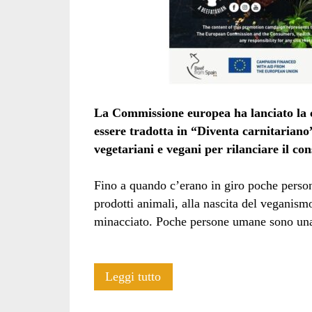
La Commissione europea ha lanciato la
essere tradotta in “Diventa carnitariano”
vegetariani e vegani per rilanciare il co
Fino a quando c’erano in giro poche pers
prodotti animali, alla nascita del veganism
minacciato. Poche persone umane sono una
“Become
Leggi tutto
a