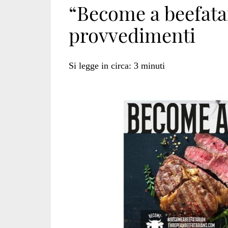
“Become a beefatar
provvedimenti
europa</span>
Si legge in circa:
3
minuti