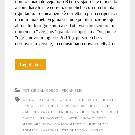
non lo chiamate vegano o B) un vegano che è riuscito
a conciliare le sue convinzioni etiche con una frittata
ogni tanto. Tecnicamente è corretta la prima risposta, in
quanto una dieta vegana esclude per definizione ogni
alimento di origine animale. Tuttavia sono sempre più
numerosi i “veggans” (parola composta da “vegan” e
“egg”, uovo in inglese,
N.d.T
.): persone che si
definiscono vegane, ma consumano uova cruelty-free.
Si
Leggi tutto
può
essere
NOTIZIE DAL MONDO
VEGANISMO
vegan
ANIMALI DA CARNE
ANIMALI DA REDDITO
BRITISH
HEN WELFARE TRUST
COW NATION
CRUELTY FREE
e
GALLINE OVAIOLE
HEN HEAVEN
HEN NATION
ISOBEL
mangiare
DAVIES
JILL WOOSTER
LATTE
LINDA TURVEY
MANGIARE UOVA
MASCIA MARTENS
RIFUGI PER
le
ANIMALI
SANTUARI
THE GUARDIAN
VEGAN