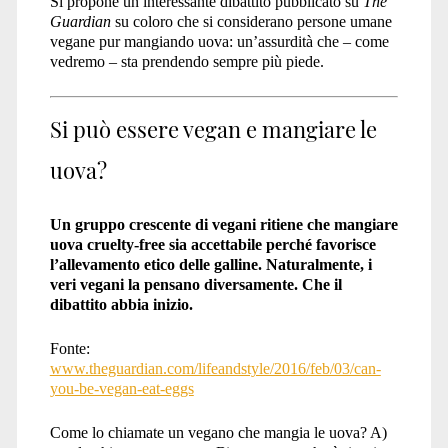
Si propone un interessante dibattito pubblicato su
The
Guardian
su coloro che si considerano persone umane
uova</span>
vegane pur mangiando uova: un’assurdità che – come
vedremo – sta prendendo sempre più piede.
Si può essere vegan e mangiare le
uova?
Un gruppo crescente di vegani ritiene che mangiare
uova cruelty-free sia accettabile perché favorisce
l’allevamento etico delle galline. Naturalmente, i
veri vegani la pensano diversamente. Che il
dibattito abbia inizio.
Fonte:
www.theguardian.com/lifeandstyle/2016/feb/03/can-
you-be-vegan-eat-eggs
Come lo chiamate un vegano che mangia le uova? A)