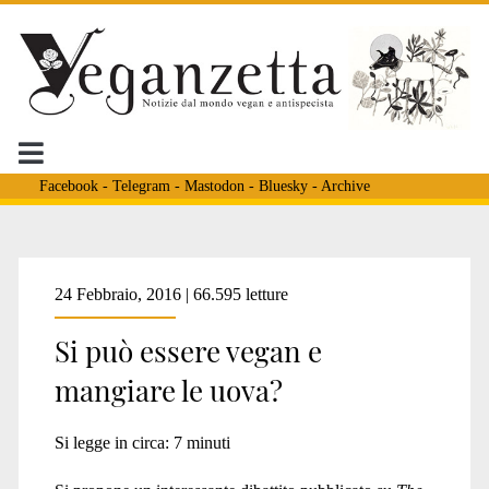
Facebook
-
Telegram
-
Mastodon
-
Bluesky
-
Archive
Tag:
24 Febbraio, 2016 | 66.595 letture
Si può essere vegan e
<span>vegani
mangiare le uova?
e
Si legge in circa:
7
minuti