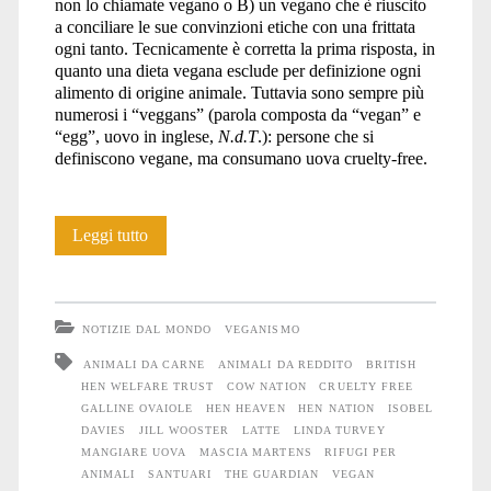
non lo chiamate vegano o B) un vegano che è riuscito
a conciliare le sue convinzioni etiche con una frittata
ogni tanto. Tecnicamente è corretta la prima risposta, in
quanto una dieta vegana esclude per definizione ogni
alimento di origine animale. Tuttavia sono sempre più
numerosi i “veggans” (parola composta da “vegan” e
“egg”, uovo in inglese,
N.d.T
.): persone che si
definiscono vegane, ma consumano uova cruelty-free.
Si
Leggi tutto
può
essere
NOTIZIE DAL MONDO
VEGANISMO
vegan
ANIMALI DA CARNE
ANIMALI DA REDDITO
BRITISH
HEN WELFARE TRUST
COW NATION
CRUELTY FREE
e
GALLINE OVAIOLE
HEN HEAVEN
HEN NATION
ISOBEL
mangiare
DAVIES
JILL WOOSTER
LATTE
LINDA TURVEY
MANGIARE UOVA
MASCIA MARTENS
RIFUGI PER
le
ANIMALI
SANTUARI
THE GUARDIAN
VEGAN