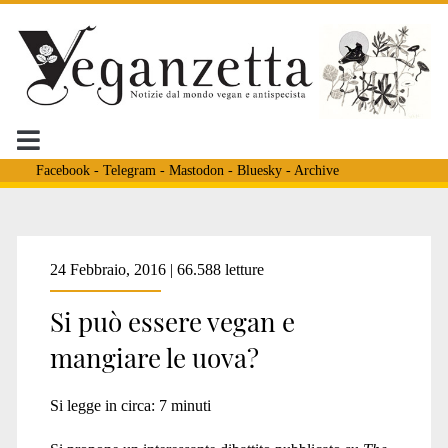
Facebook
-
Telegram
-
Mastodon
-
Bluesky
-
Archive
Tag:
24 Febbraio, 2016 | 66.588 letture
Si può essere vegan e
<span>Linda
mangiare le uova?
Turvey</span>
Si legge in circa:
7
minuti