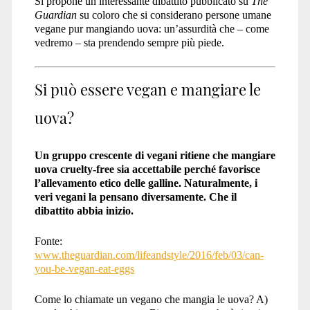
Si propone un interessante dibattito pubblicato su
The
Guardian
su coloro che si considerano persone umane
vegane pur mangiando uova: un’assurdità che – come
vedremo – sta prendendo sempre più piede.
Si può essere vegan e mangiare le
uova?
Un gruppo crescente di vegani ritiene che mangiare
uova cruelty-free sia accettabile perché favorisce
l’allevamento etico delle galline. Naturalmente, i
veri vegani la pensano diversamente. Che il
dibattito abbia inizio.
Fonte:
www.theguardian.com/lifeandstyle/2016/feb/03/can-
you-be-vegan-eat-eggs
Come lo chiamate un vegano che mangia le uova? A)