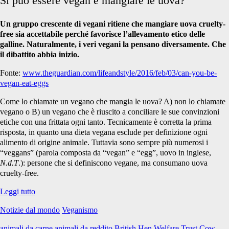
Si può essere vegan e mangiare le uova?
Un gruppo crescente di vegani ritiene che mangiare uova cruelty-
free sia accettabile perché favorisce l’allevamento etico delle
galline. Naturalmente, i veri vegani la pensano diversamente. Che
il dibattito abbia inizio.
Fonte:
www.theguardian.com/lifeandstyle/2016/feb/03/can-you-be-
vegan-eat-eggs
Come lo chiamate un vegano che mangia le uova? A) non lo chiamate
vegano o B) un vegano che è riuscito a conciliare le sue convinzioni
etiche con una frittata ogni tanto. Tecnicamente è corretta la prima
risposta, in quanto una dieta vegana esclude per definizione ogni
alimento di origine animale. Tuttavia sono sempre più numerosi i
“veggans” (parola composta da “vegan” e “egg”, uovo in inglese,
N.d.T
.): persone che si definiscono vegane, ma consumano uova
cruelty-free.
Si
Leggi tutto
può
Notizie dal mondo
Veganismo
essere
vegan
animali da carne
animali da reddito
British Hen Welfare Trust
Cow