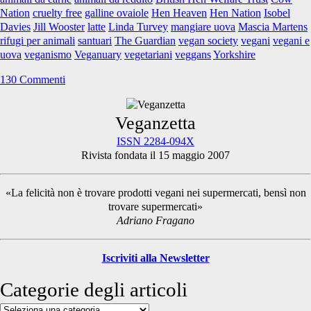
e
Nation
cruelty free
galline ovaiole
Hen Heaven
Hen Nation
Isobel
mangiare
Davies
Jill Wooster
latte
Linda Turvey
mangiare uova
Mascia Martens
le
rifugi per animali
santuari
The Guardian
vegan society
vegani
vegani e
uova?
uova
veganismo
Veganuary
vegetariani
veggans
Yorkshire
130 Commenti
Primary
Veganzetta
ISSN 2284-094X
Rivista fondata il 15 maggio 2007
Sidebar
«La felicità non è trovare prodotti vegani nei supermercati, bensì non
trovare supermercati»
Adriano Fragano
Iscriviti alla Newsletter
Categorie degli articoli
Categorie