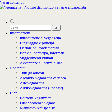
Vai ai contenuti
Cerca
per:
Informazioni
Introduzione a Veganzetta
Linguaggio e principi
Definizioni fondamentali
Iscriviti, partecipa, informati
Suggerimenti virtuali
Avvertenze e licenza d’uso
Contenuti
Tutti gli articoli
Archivio Veganzetta cartacea
ArteVeganzetta
AudioVeganzetta (Podcast)
Libri
Edizioni Veganzetta
Disobbedienza vegana
Manifesto Antispecista