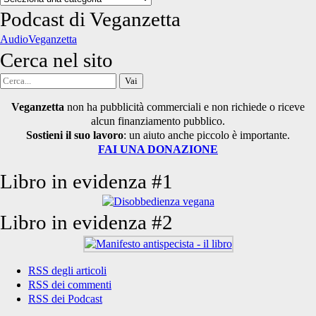
degli
Podcast di Veganzetta
articoli
AudioVeganzetta
Cerca nel sito
Cerca
per:
Veganzetta
non ha pubblicità commerciali e non richiede o riceve
alcun finanziamento pubblico.
Sostieni il suo lavoro
: un aiuto anche piccolo è importante.
FAI UNA DONAZIONE
Libro in evidenza #1
Libro in evidenza #2
RSS degli articoli
RSS dei commenti
RSS dei Podcast