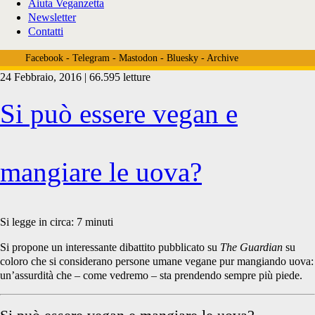
Aiuta Veganzetta
Newsletter
Contatti
Facebook
-
Telegram
-
Mastodon
-
Bluesky
-
Archive
24 Febbraio, 2016 | 66.595 letture
Tag:
Si può essere vegan e
<span>Cow
mangiare le uova?
Nation</span>
Si legge in circa:
7
minuti
Si propone un interessante dibattito pubblicato su
The Guardian
su
coloro che si considerano persone umane vegane pur mangiando uova:
un’assurdità che – come vedremo – sta prendendo sempre più piede.