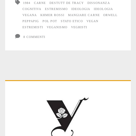
1984
CARNE
DESTUTT DE TRACY
DISSONANZA
COGNITIVA
ESTREMISMO
IDEOLOGIA
IDEOLOGIA
VEGANA
KHMER ROSSI
MANGIARE CARNE
ORWELL
PEPPAPIG
POL POT
STATO ETICO
VEGAN
ESTREMISTI
VEGANISMO
VEGHISTI
8 COMMENTI
Primary
Sidebar