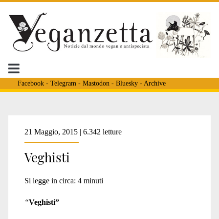
Facebook
-
Telegram
-
Mastodon
-
Bluesky
-
Archive
Tag:
21 Maggio, 2015 | 6.342 letture
Veghisti
<span>vegan
Si legge in circa:
4
minuti
estremisti</span>
“
Veghisti”