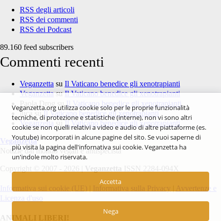
RSS degli articoli
RSS dei commenti
RSS dei Podcast
89.160 feed subscribers
Commenti recenti
Veganzetta
su
Il Vaticano benedice gli xenotrapianti
Veganzetta
su
Il Vaticano benedice gli xenotrapianti
Paola Drog
su
Il Vaticano benedice gli xenotrapianti
Veganzetta.org utilizza cookie solo per le proprie funzionalità
luca
su
Il Vaticano benedice gli xenotrapianti
tecniche, di protezione e statistiche (interne), non vi sono altri
Veganzetta
su
Il Vaticano benedice gli xenotrapianti
cookie se non quelli relativi a video e audio di altre piattaforme (es.
Youtube) incorporati in alcune pagine del sito. Se vuoi saperne di
Veganzetta
più visita la pagina dell'infornativa sui cookie. Veganzetta ha
Notizie dal mondo vegan e antispecista
un'indole molto riservata.
Copyright © 2007 - 2026 |
Veganzetta
ISSN 2284-094X
Accetta
Informativa sui cookie (UE)
|
Informativa sulla Privacy
|
Avvertenze e
Licenza d'uso
Nega
ANIMALI LIBERI!