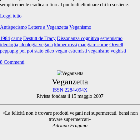
semplicemente eradicato fino al punto di eliminare chi lo sostiene.
Veghisti
Leggi tutto
Antispecismo
Lettere a Veganzetta
Veganismo
1984
carne
Destutt de Tracy
Dissonanza cognitiva
estremismo
ideologia
ideologia vegana
khmer rossi
mangiare carne
Orwell
peppapig
pol pot
stato etico
vegan estremisti
veganismo
veghisti
8 Commenti
Primary
Veganzetta
ISSN 2284-094X
Rivista fondata il 15 maggio 2007
Sidebar
«La felicità non è trovare prodotti vegani nei supermercati, bensì non
trovare supermercati»
Adriano Fragano