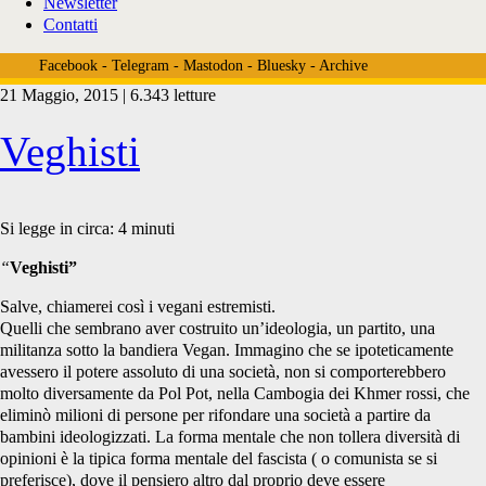
Newsletter
Contatti
Facebook
-
Telegram
-
Mastodon
-
Bluesky
-
Archive
21 Maggio, 2015 | 6.343 letture
Tag:
Veghisti
<span>khmer
Si legge in circa:
4
minuti
“
Veghisti”
rossi</span>
Salve, chiamerei così i vegani estremisti.
Quelli che sembrano aver costruito un’ideologia, un partito, una
militanza sotto la bandiera Vegan. Immagino che se ipoteticamente
avessero il potere assoluto di una società, non si comporterebbero
molto diversamente da Pol Pot, nella Cambogia dei Khmer rossi, che
eliminò milioni di persone per rifondare una società a partire da
bambini ideologizzati. La forma mentale che non tollera diversità di
opinioni è la tipica forma mentale del fascista ( o comunista se si
preferisce), dove il pensiero altro dal proprio deve essere