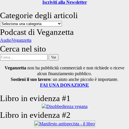
Iscriviti alla Newsletter
Categorie degli articoli
Categorie
degli
Podcast di Veganzetta
articoli
AudioVeganzetta
Cerca nel sito
Cerca
per:
Veganzetta
non ha pubblicità commerciali e non richiede o riceve
alcun finanziamento pubblico.
Sostieni il suo lavoro
: un aiuto anche piccolo è importante.
FAI UNA DONAZIONE
Libro in evidenza #1
Libro in evidenza #2