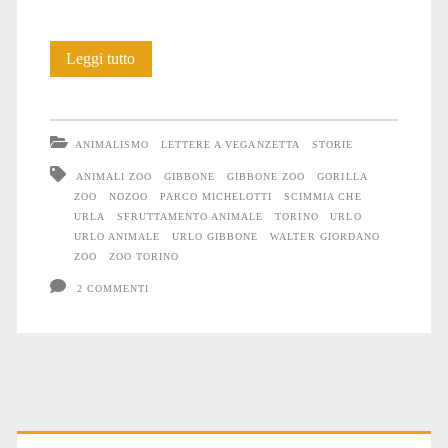
L’urlo
Leggi tutto
ANIMALISMO
LETTERE A VEGANZETTA
STORIE
ANIMALI ZOO
GIBBONE
GIBBONE ZOO
GORILLA
ZOO
NOZOO
PARCO MICHELOTTI
SCIMMIA CHE
URLA
SFRUTTAMENTO ANIMALE
TORINO
URLO
URLO ANIMALE
URLO GIBBONE
WALTER GIORDANO
ZOO
ZOO TORINO
2 COMMENTI
Primary