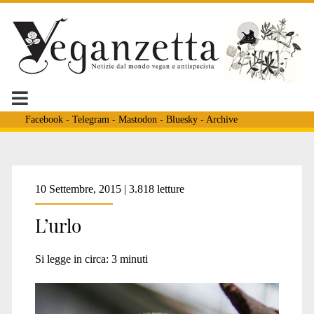
Facebook
-
Telegram
-
Mastodon
-
Bluesky
-
Archive
Tag:
10 Settembre, 2015 | 3.818 letture
L’urlo
<span>urlo
Si legge in circa:
3
minuti
gibbone</span>