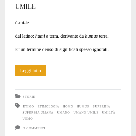
UMILE
ù-mi-le
dal latino:
humi
a terra, derivante da
humus
terra.
E’ un termine denso di significati spesso ignorati.
L’origine
Leggi tutto
tradita
dell’Umano
STORIE
ETIMO
ETIMOLOGIA
HOMO
HUMUS
SUPERBIA
SUPERBIA UMANA
UMANO
UMANO UMILE
UMILTÀ
UOMO
3 COMMENTI