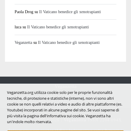
Paola Drog
su
Il Vaticano benedice gli xenotrapianti
luca
su
Il Vaticano benedice gli xenotrapianti
Veganzetta
su
Il Vaticano benedice gli xenotrapianti
Veganzetta
Notizie dal mondo vegan e antispecista
Veganzetta.org utilizza cookie solo per le proprie funzionalità
tecniche, di protezione e statistiche (interne), non vi sono altri
cookie se non quelli relativi a video e audio di altre piattaforme (es.
Youtube) incorporati in alcune pagine del sito. Se vuoi saperne di
più visita la pagina dell'infornativa sui cookie. Veganzetta ha
Copyright © 2007 - 2026 |
Veganzetta
ISSN 2284-094X
un'indole molto riservata.
Informativa sui cookie (UE)
|
Informativa sulla Privacy
|