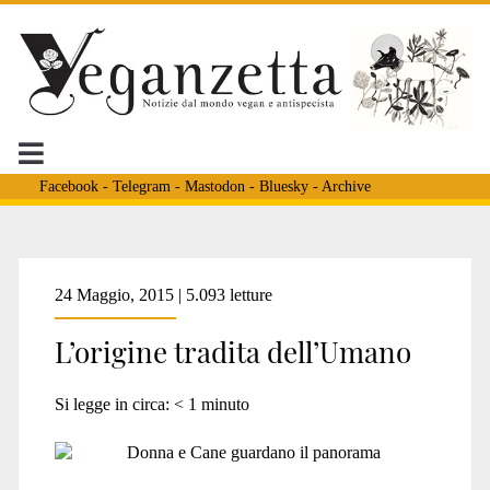
Facebook
-
Telegram
-
Mastodon
-
Bluesky
-
Archive
Tag:
24 Maggio, 2015 | 5.093 letture
L’origine tradita dell’Umano
<span>umano
Si legge in circa:
< 1
minuto
umile</span>