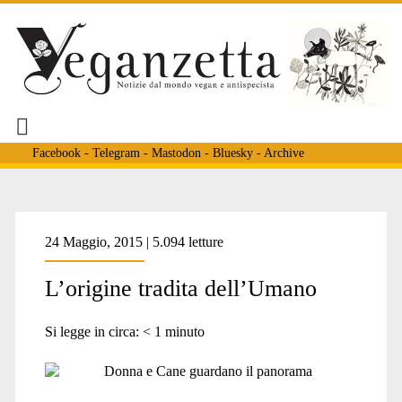
Facebook
-
Telegram
-
Mastodon
-
Bluesky
-
Archive
Tag:
24 Maggio, 2015 | 5.094 letture
L’origine tradita dell’Umano
<span>superbia
Si legge in circa:
< 1
minuto
umana</span>