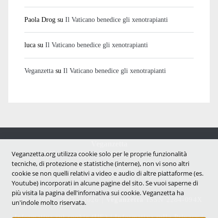
Paola Drog
su
Il Vaticano benedice gli xenotrapianti
luca
su
Il Vaticano benedice gli xenotrapianti
Veganzetta
su
Il Vaticano benedice gli xenotrapianti
Veganzetta
Notizie dal mondo vegan e antispecista
Veganzetta.org utilizza cookie solo per le proprie funzionalità
tecniche, di protezione e statistiche (interne), non vi sono altri
cookie se non quelli relativi a video e audio di altre piattaforme (es.
Youtube) incorporati in alcune pagine del sito. Se vuoi saperne di
più visita la pagina dell'infornativa sui cookie. Veganzetta ha
Copyright © 2007 - 2026 |
Veganzetta
ISSN 2284-094X
un'indole molto riservata.
Informativa sui cookie (UE)
|
Informativa sulla Privacy
|