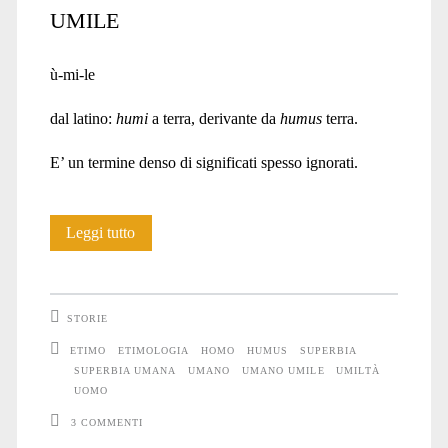
UMILE
ù-mi-le
dal latino:
humi
a terra, derivante da
humus
terra.
E’ un termine denso di significati spesso ignorati.
L’origine
Leggi tutto
tradita
dell’Umano
STORIE
ETIMO
ETIMOLOGIA
HOMO
HUMUS
SUPERBIA
SUPERBIA UMANA
UMANO
UMANO UMILE
UMILTÀ
UOMO
3 COMMENTI