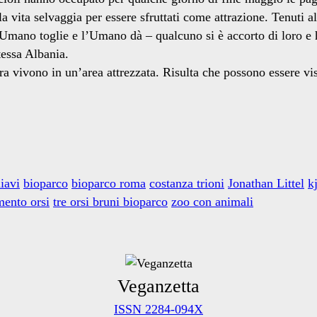
lla vita selvaggia per essere sfruttati come attrazione. Tenuti a
 l’Umano toglie e l’Umano dà – qualcuno si è accorto di loro e 
tessa Albania.
ra vivono in un’area attrezzata. Risulta che possono essere vist
iavi
bioparco
bioparco roma
costanza trioni
Jonathan Littel
k
mento orsi
tre orsi bruni bioparco
zoo con animali
Veganzetta
ISSN 2284-094X