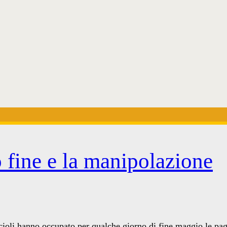
to fine e la manipolazione
cioli hanno occupato per qualche giorno di fine maggio le pa