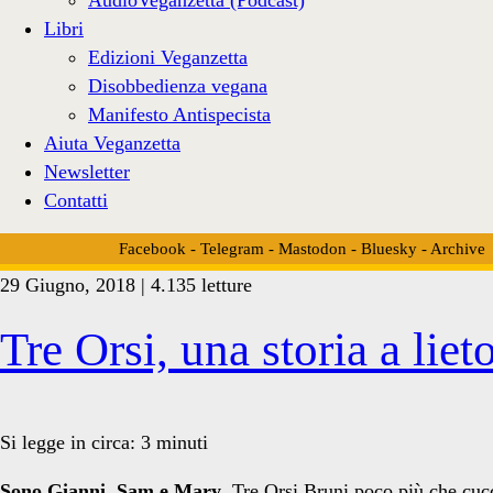
Libri
Edizioni Veganzetta
Disobbedienza vegana
Manifesto Antispecista
Aiuta Veganzetta
Newsletter
Contatti
Facebook
-
Telegram
-
Mastodon
-
Bluesky
-
Archive
29 Giugno, 2018 | 4.135 letture
Tag:
Tre Orsi, una storia a lie
<span>tre
Si legge in circa:
3
minuti
Sono Gianni, Sam e Mary
. Tre Orsi Bruni poco più che cuc