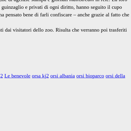
l guinzaglio e privati di ogni diritto, hanno seguito il cupo
ha pensato bene di farli confiscare – anche grazie al fatto che
i dai visitatori dello zoo. Risulta che verranno poi trasferiti
j2
Le benevole
orsa kj2
orsi albania
orsi bioparco
orsi della