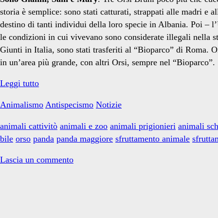
orsi
storia è semplice: sono stati catturati, strappati alle madri e a
destino di tanti individui della loro specie in Albania. Poi –
le condizioni in cui vivevano sono considerate illegali nella s
Giunti in Italia, sono stati trasferiti al “Bioparco” di Roma. O
bruni
in un’area più grande, con altri Orsi, sempre nel “Bioparco”.
Tre
Leggi tutto
bioparco</span>
Orsi,
Animalismo
Antispecismo
Notizie
una
storia
animali cattivitò
animali e zoo
animali prigionieri
animali sch
a
bile
orso
panda
panda maggiore
sfruttamento animale
sfrutta
lieto
fine
Lascia un commento
e
la
Primary
manipolazione