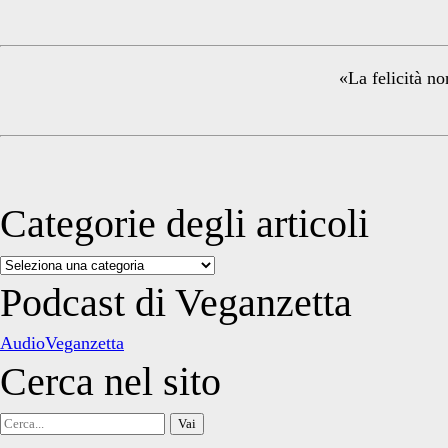
Sidebar
«La felicità no
Categorie degli articoli
Categorie
degli
Podcast di Veganzetta
articoli
AudioVeganzetta
Cerca nel sito
Cerca
per: