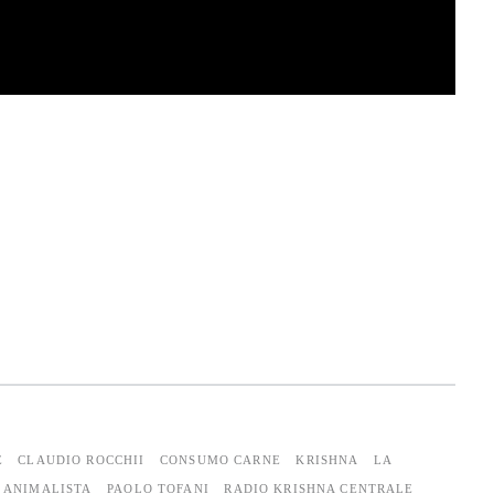
E
CLAUDIO ROCCHII
CONSUMO CARNE
KRISHNA
LA
 ANIMALISTA
PAOLO TOFANI
RADIO KRISHNA CENTRALE