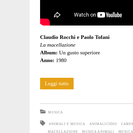
Claudio Rocchi e Paolo Tofani
La macellazione
Album:
Un gusto superiore
Anno:
1980
Rocchi
Leggi tutto
e
Tofani:
MUSICA
“La
ANIMALI E MUSICA
ANIMALICIDIO
CARN
macellazione”
MACELLAZIONE
MUSICA ANIMALI
MUSICA