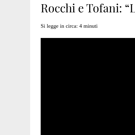
Rocchi e Tofani: “
Himalayan
Si legge in circa:
4
minuti
Broadcasting
Company</span>