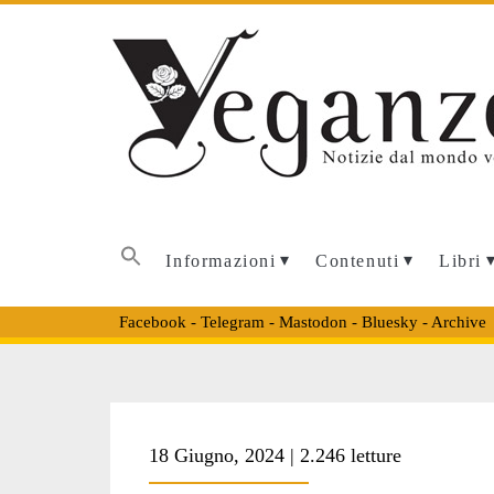
Informazioni
Contenuti
Libri
Facebook
-
Telegram
-
Mastodon
-
Bluesky
-
Archive
Tag:
18 Giugno, 2024 | 2.246 letture
<span>The