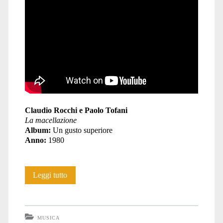
Claudio Rocchi e Paolo Tofani
La macellazione
Album:
Un gusto superiore
Anno:
1980
Rocchi
Leggi tutto
e
Tofani:
MUSICA