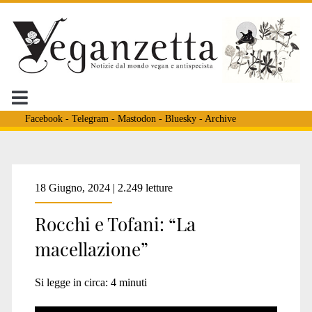
Facebook
-
Telegram
-
Mastodon
-
Bluesky
-
Archive
Tag:
18 Giugno, 2024 | 2.249 letture
Rocchi e Tofani: “La
<span>claudio
macellazione”
rocchii</span>
Si legge in circa:
4
minuti