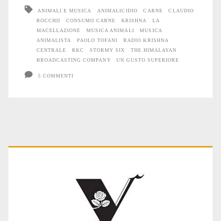
“La
ANIMALI E MUSICA
ANIMALICIDIO
CARNE
CLAUDIO
ROCCHII
CONSUMO CARNE
KRISHNA
LA
macellazione”
MACELLAZIONE
MUSICA ANIMALI
MUSICA
ANIMALISTA
PAOLO TOFANI
RADIO KRISHNA
CENTRALE
RKC
STORMY SIX
THE HIMALAYAN
BROADCASTING COMPANY
UN GUSTO SUPERIORE
5 COMMENTI
Primary
Sidebar